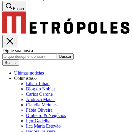
Busca
Digite sua busca
Buscar
Buscar
Últimas notícias
Colunistas
Lilian Tahan
Blog do Noblat
Carlos Carone
Andreza Matais
Claudia Meireles
Fábia Oliveira
Dinheiro & Negócios
Igor Gadelha
Ilca Maria Estevão
Isadora Teixeira