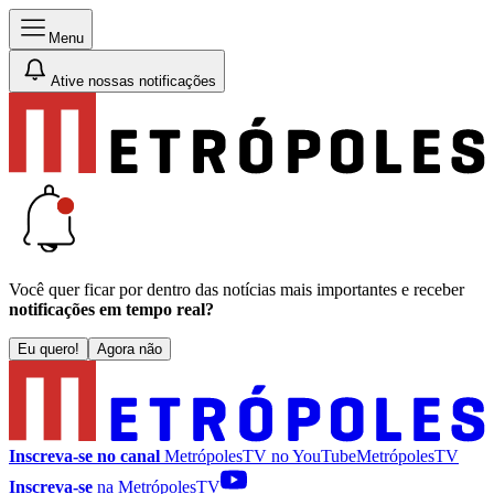
Menu
Ative nossas notificações
Você quer ficar por dentro das notícias mais importantes e receber
notificações em tempo real?
Eu quero!
Agora não
Inscreva-se no canal
MetrópolesTV no
YouTube
MetrópolesTV
Inscreva-se
na MetrópolesTV