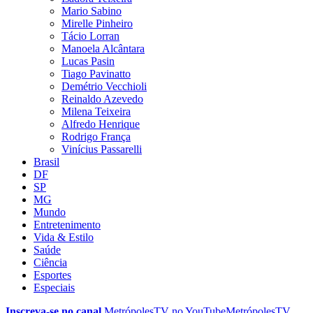
Mario Sabino
Mirelle Pinheiro
Tácio Lorran
Manoela Alcântara
Lucas Pasin
Tiago Pavinatto
Demétrio Vecchioli
Reinaldo Azevedo
Milena Teixeira
Alfredo Henrique
Rodrigo França
Vinícius Passarelli
Brasil
DF
SP
MG
Mundo
Entretenimento
Vida & Estilo
Saúde
Ciência
Esportes
Especiais
Inscreva-se no canal
MetrópolesTV no
YouTube
MetrópolesTV