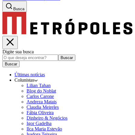
Busca
Digite sua busca
Buscar
Buscar
Últimas notícias
Colunistas
Lilian Tahan
Blog do Noblat
Carlos Carone
Andreza Matais
Claudia Meireles
Fábia Oliveira
Dinheiro & Negócios
Igor Gadelha
Ilca Maria Estevão
Isadora Teixeira