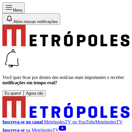
Menu
Ative nossas notificações
Você quer ficar por dentro das notícias mais importantes e receber
notificações em tempo real?
Eu quero!
Agora não
Inscreva-se no canal
MetrópolesTV no
YouTube
MetrópolesTV
Inscreva-se
na MetrópolesTV