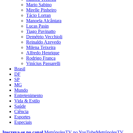
Mario Sabino
Mirelle Pinheiro
Tácio Lorran
Manoela Alcântara
Lucas Pasin
Tiago Pavinatto
Demétrio Vecchioli
Reinaldo Azevedo
Milena Teixeira
Alfredo Henrique
Rodrigo França
Vinícius Passarelli
Brasil
DF
SP
MG
Mundo
Entretenimento
Vida & Estilo
Saúde
Ciência
Esportes
Especiais
Inscreva-se no canal
MetrópolesTV no
YouTube
MetrópolesTV