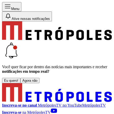
Menu
Ative nossas notificações
Você quer ficar por dentro das notícias mais importantes e receber
notificações em tempo real?
Eu quero!
Agora não
Inscreva-se no canal
MetrópolesTV no
YouTube
MetrópolesTV
Inscreva-se
na MetrópolesTV