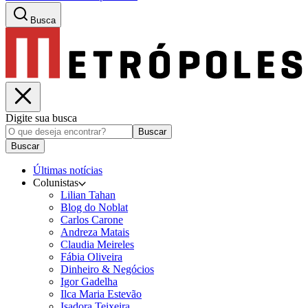
Busca
Digite sua busca
Buscar
Buscar
Últimas notícias
Colunistas
Lilian Tahan
Blog do Noblat
Carlos Carone
Andreza Matais
Claudia Meireles
Fábia Oliveira
Dinheiro & Negócios
Igor Gadelha
Ilca Maria Estevão
Isadora Teixeira