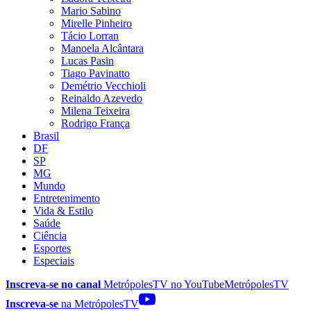
Mario Sabino
Mirelle Pinheiro
Tácio Lorran
Manoela Alcântara
Lucas Pasin
Tiago Pavinatto
Demétrio Vecchioli
Reinaldo Azevedo
Milena Teixeira
Rodrigo França
Brasil
DF
SP
MG
Mundo
Entretenimento
Vida & Estilo
Saúde
Ciência
Esportes
Especiais
Inscreva-se no canal
MetrópolesTV no
YouTube
MetrópolesTV
Inscreva-se
na MetrópolesTV