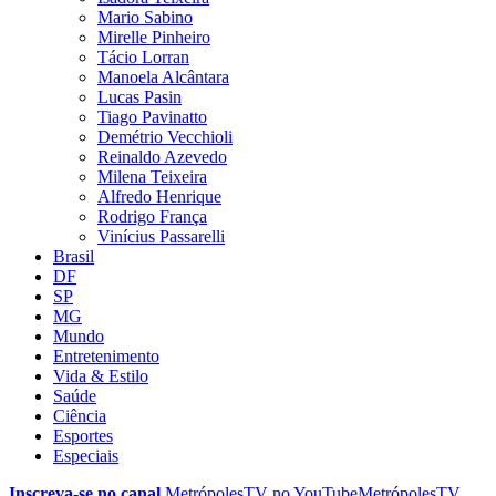
Mario Sabino
Mirelle Pinheiro
Tácio Lorran
Manoela Alcântara
Lucas Pasin
Tiago Pavinatto
Demétrio Vecchioli
Reinaldo Azevedo
Milena Teixeira
Alfredo Henrique
Rodrigo França
Vinícius Passarelli
Brasil
DF
SP
MG
Mundo
Entretenimento
Vida & Estilo
Saúde
Ciência
Esportes
Especiais
Inscreva-se no canal
MetrópolesTV no
YouTube
MetrópolesTV