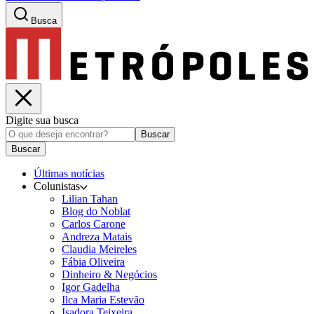
Busca
Digite sua busca
Buscar
Buscar
Últimas notícias
Colunistas
Lilian Tahan
Blog do Noblat
Carlos Carone
Andreza Matais
Claudia Meireles
Fábia Oliveira
Dinheiro & Negócios
Igor Gadelha
Ilca Maria Estevão
Isadora Teixeira