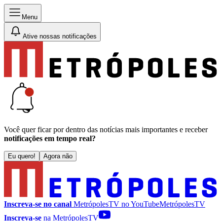
Menu
Ative nossas notificações
Você quer ficar por dentro das notícias mais importantes e receber
notificações em tempo real?
Eu quero!
Agora não
Inscreva-se no canal
MetrópolesTV no
YouTube
MetrópolesTV
Inscreva-se
na MetrópolesTV