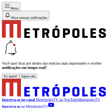
Menu
Ative nossas notificações
Você quer ficar por dentro das notícias mais importantes e receber
notificações em tempo real?
Eu quero!
Agora não
Inscreva-se no canal
MetrópolesTV no
YouTube
MetrópolesTV
Inscreva-se
na MetrópolesTV