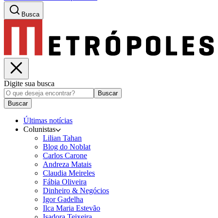
Busca
Digite sua busca
Buscar
Buscar
Últimas notícias
Colunistas
Lilian Tahan
Blog do Noblat
Carlos Carone
Andreza Matais
Claudia Meireles
Fábia Oliveira
Dinheiro & Negócios
Igor Gadelha
Ilca Maria Estevão
Isadora Teixeira