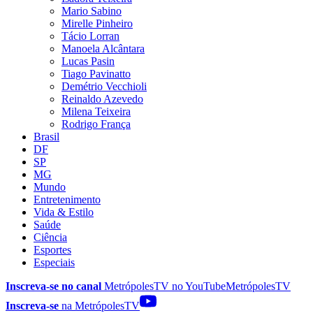
Mario Sabino
Mirelle Pinheiro
Tácio Lorran
Manoela Alcântara
Lucas Pasin
Tiago Pavinatto
Demétrio Vecchioli
Reinaldo Azevedo
Milena Teixeira
Rodrigo França
Brasil
DF
SP
MG
Mundo
Entretenimento
Vida & Estilo
Saúde
Ciência
Esportes
Especiais
Inscreva-se no canal
MetrópolesTV no
YouTube
MetrópolesTV
Inscreva-se
na MetrópolesTV