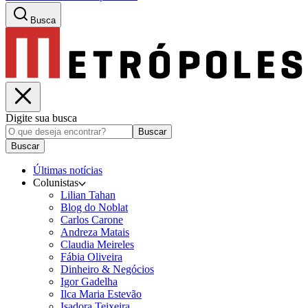
Busca
Digite sua busca
Buscar
Buscar
Últimas notícias
Colunistas
Lilian Tahan
Blog do Noblat
Carlos Carone
Andreza Matais
Claudia Meireles
Fábia Oliveira
Dinheiro & Negócios
Igor Gadelha
Ilca Maria Estevão
Isadora Teixeira