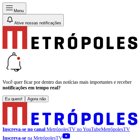
Menu
Ative nossas notificações
Você quer ficar por dentro das notícias mais importantes e receber
notificações em tempo real?
Eu quero!
Agora não
Inscreva-se no canal
MetrópolesTV no
YouTube
MetrópolesTV
Inscreva-se
na MetrópolesTV