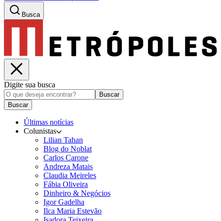
Busca
Digite sua busca
Buscar
Buscar
Últimas notícias
Colunistas
Lilian Tahan
Blog do Noblat
Carlos Carone
Andreza Matais
Claudia Meireles
Fábia Oliveira
Dinheiro & Negócios
Igor Gadelha
Ilca Maria Estevão
Isadora Teixeira