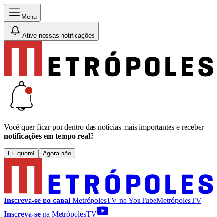
Menu
Ative nossas notificações
Você quer ficar por dentro das notícias mais importantes e receber
notificações em tempo real?
Eu quero!
Agora não
Inscreva-se no canal
MetrópolesTV no
YouTube
MetrópolesTV
Inscreva-se
na MetrópolesTV