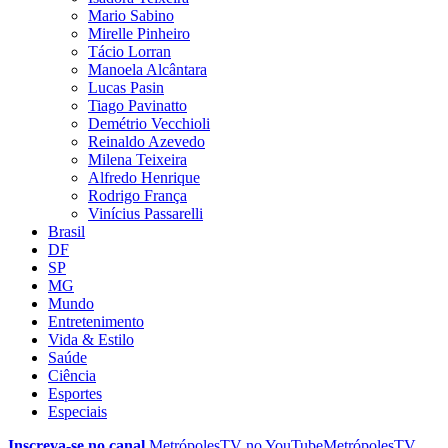
Mario Sabino
Mirelle Pinheiro
Tácio Lorran
Manoela Alcântara
Lucas Pasin
Tiago Pavinatto
Demétrio Vecchioli
Reinaldo Azevedo
Milena Teixeira
Alfredo Henrique
Rodrigo França
Vinícius Passarelli
Brasil
DF
SP
MG
Mundo
Entretenimento
Vida & Estilo
Saúde
Ciência
Esportes
Especiais
Inscreva-se no canal
MetrópolesTV no
YouTube
MetrópolesTV