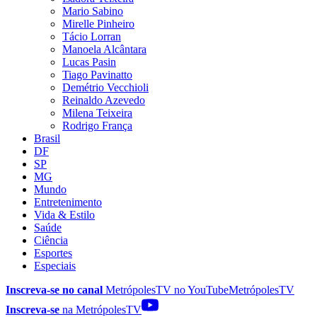
Mario Sabino
Mirelle Pinheiro
Tácio Lorran
Manoela Alcântara
Lucas Pasin
Tiago Pavinatto
Demétrio Vecchioli
Reinaldo Azevedo
Milena Teixeira
Rodrigo França
Brasil
DF
SP
MG
Mundo
Entretenimento
Vida & Estilo
Saúde
Ciência
Esportes
Especiais
Inscreva-se no canal
MetrópolesTV no
YouTube
MetrópolesTV
Inscreva-se
na MetrópolesTV