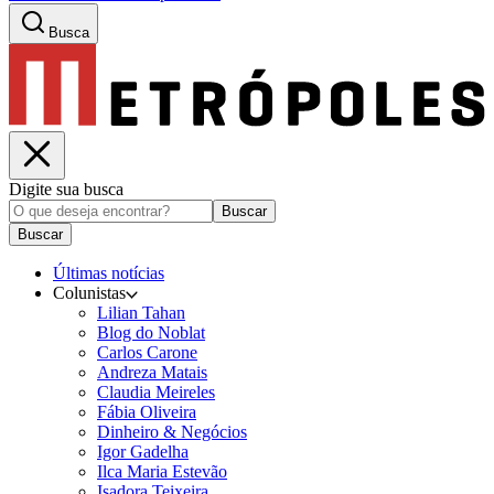
Busca
Digite sua busca
Buscar
Buscar
Últimas notícias
Colunistas
Lilian Tahan
Blog do Noblat
Carlos Carone
Andreza Matais
Claudia Meireles
Fábia Oliveira
Dinheiro & Negócios
Igor Gadelha
Ilca Maria Estevão
Isadora Teixeira