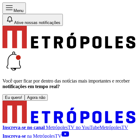
Menu
Ative nossas notificações
Você quer ficar por dentro das notícias mais importantes e receber
notificações em tempo real?
Eu quero!
Agora não
Inscreva-se no canal
MetrópolesTV no
YouTube
MetrópolesTV
Inscreva-se
na MetrópolesTV