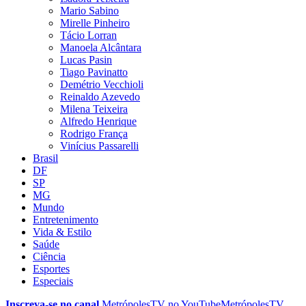
Mario Sabino
Mirelle Pinheiro
Tácio Lorran
Manoela Alcântara
Lucas Pasin
Tiago Pavinatto
Demétrio Vecchioli
Reinaldo Azevedo
Milena Teixeira
Alfredo Henrique
Rodrigo França
Vinícius Passarelli
Brasil
DF
SP
MG
Mundo
Entretenimento
Vida & Estilo
Saúde
Ciência
Esportes
Especiais
Inscreva-se no canal
MetrópolesTV no
YouTube
MetrópolesTV