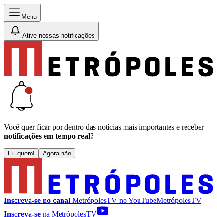
Menu
Ative nossas notificações
Você quer ficar por dentro das notícias mais importantes e receber
notificações em tempo real?
Eu quero!
Agora não
Inscreva-se no canal
MetrópolesTV no
YouTube
MetrópolesTV
Inscreva-se
na MetrópolesTV