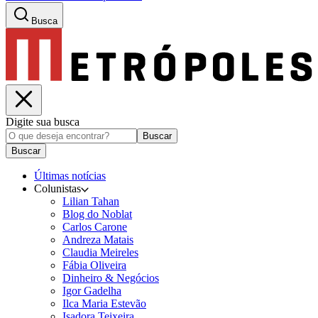
Busca
Digite sua busca
Buscar
Buscar
Últimas notícias
Colunistas
Lilian Tahan
Blog do Noblat
Carlos Carone
Andreza Matais
Claudia Meireles
Fábia Oliveira
Dinheiro & Negócios
Igor Gadelha
Ilca Maria Estevão
Isadora Teixeira