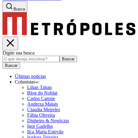
Busca
Digite sua busca
Buscar
Buscar
Últimas notícias
Colunistas
Lilian Tahan
Blog do Noblat
Carlos Carone
Andreza Matais
Claudia Meireles
Fábia Oliveira
Dinheiro & Negócios
Igor Gadelha
Ilca Maria Estevão
Isadora Teixeira