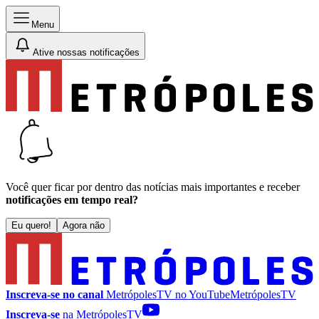
Menu
Ative nossas notificações
Você quer ficar por dentro das notícias mais importantes e receber
notificações em tempo real?
Eu quero!
Agora não
Inscreva-se no canal
MetrópolesTV no
YouTube
MetrópolesTV
Inscreva-se
na MetrópolesTV