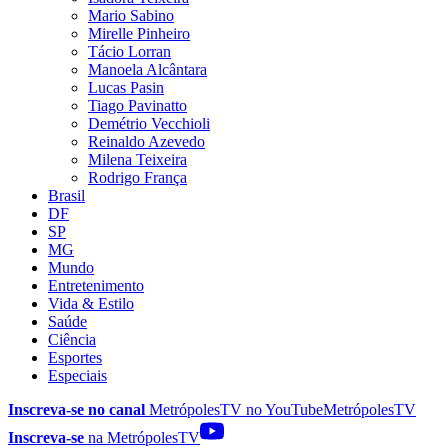
Mario Sabino
Mirelle Pinheiro
Tácio Lorran
Manoela Alcântara
Lucas Pasin
Tiago Pavinatto
Demétrio Vecchioli
Reinaldo Azevedo
Milena Teixeira
Rodrigo França
Brasil
DF
SP
MG
Mundo
Entretenimento
Vida & Estilo
Saúde
Ciência
Esportes
Especiais
Inscreva-se no canal
MetrópolesTV no
YouTube
MetrópolesTV
Inscreva-se
na MetrópolesTV