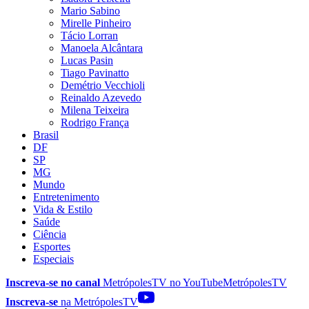
Mario Sabino
Mirelle Pinheiro
Tácio Lorran
Manoela Alcântara
Lucas Pasin
Tiago Pavinatto
Demétrio Vecchioli
Reinaldo Azevedo
Milena Teixeira
Rodrigo França
Brasil
DF
SP
MG
Mundo
Entretenimento
Vida & Estilo
Saúde
Ciência
Esportes
Especiais
Inscreva-se no canal
MetrópolesTV no
YouTube
MetrópolesTV
Inscreva-se
na MetrópolesTV