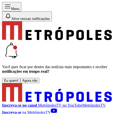
Menu
Ative nossas notificações
Você quer ficar por dentro das notícias mais importantes e receber
notificações em tempo real?
Eu quero!
Agora não
Inscreva-se no canal
MetrópolesTV no
YouTube
MetrópolesTV
Inscreva-se
na MetrópolesTV