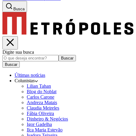
Busca
Digite sua busca
Buscar
Buscar
Últimas notícias
Colunistas
Lilian Tahan
Blog do Noblat
Carlos Carone
Andreza Matais
Claudia Meireles
Fábia Oliveira
Dinheiro & Negócios
Igor Gadelha
Ilca Maria Estevão
Isadora Teixeira