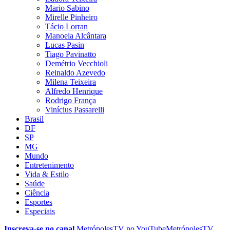
Mario Sabino
Mirelle Pinheiro
Tácio Lorran
Manoela Alcântara
Lucas Pasin
Tiago Pavinatto
Demétrio Vecchioli
Reinaldo Azevedo
Milena Teixeira
Alfredo Henrique
Rodrigo França
Vinícius Passarelli
Brasil
DF
SP
MG
Mundo
Entretenimento
Vida & Estilo
Saúde
Ciência
Esportes
Especiais
Inscreva-se no canal
MetrópolesTV no
YouTube
MetrópolesTV