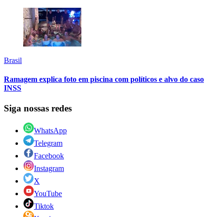
Brasil
Ramagem explica foto em piscina com políticos e alvo do caso
INSS
Siga nossas redes
WhatsApp
Telegram
Facebook
Instagram
X
YouTube
Tiktok