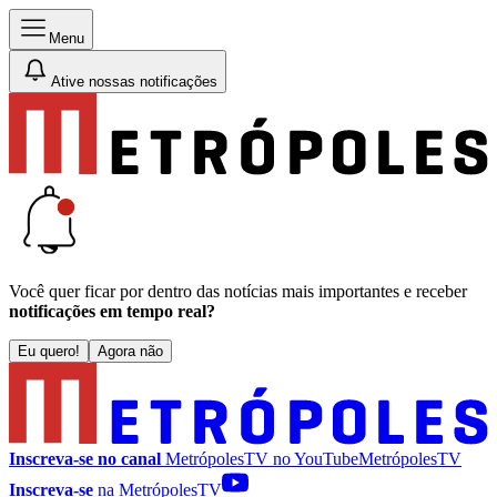
Menu
Ative nossas notificações
Você quer ficar por dentro das notícias mais importantes e receber
notificações em tempo real?
Eu quero!
Agora não
Inscreva-se no canal
MetrópolesTV no
YouTube
MetrópolesTV
Inscreva-se
na MetrópolesTV