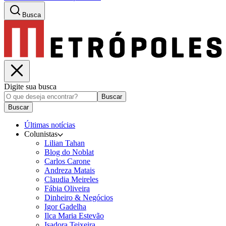
Busca
Digite sua busca
Buscar
Buscar
Últimas notícias
Colunistas
Lilian Tahan
Blog do Noblat
Carlos Carone
Andreza Matais
Claudia Meireles
Fábia Oliveira
Dinheiro & Negócios
Igor Gadelha
Ilca Maria Estevão
Isadora Teixeira