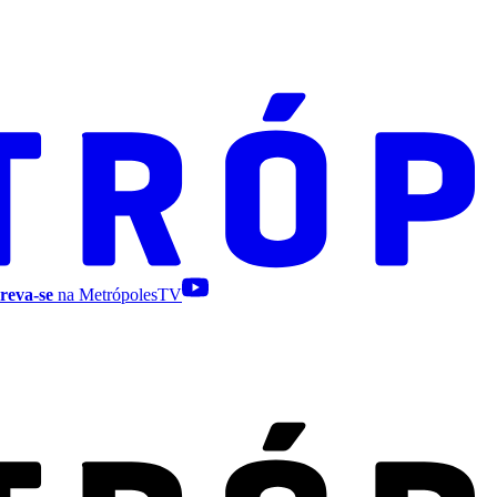
reva-se
na MetrópolesTV