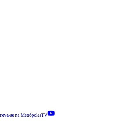
reva-se
na MetrópolesTV