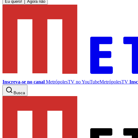
Eu quero!
Agora não
Inscreva-se no canal
MetrópolesTV no
YouTube
MetrópolesTV
Insc
Busca