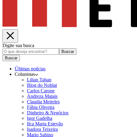
Digite sua busca
Buscar
Buscar
Últimas notícias
Colunistas
Lilian Tahan
Blog do Noblat
Carlos Carone
Andreza Matais
Claudia Meireles
Fábia Oliveira
Dinheiro & Negócios
Igor Gadelha
Ilca Maria Estevão
Isadora Teixeira
Mario Sabino