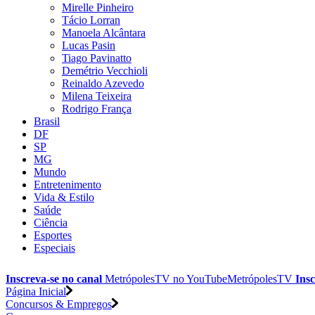
Mirelle Pinheiro
Tácio Lorran
Manoela Alcântara
Lucas Pasin
Tiago Pavinatto
Demétrio Vecchioli
Reinaldo Azevedo
Milena Teixeira
Rodrigo França
Brasil
DF
SP
MG
Mundo
Entretenimento
Vida & Estilo
Saúde
Ciência
Esportes
Especiais
Inscreva-se no canal
MetrópolesTV no
YouTube
MetrópolesTV
Insc
Página Inicial
Concursos & Empregos