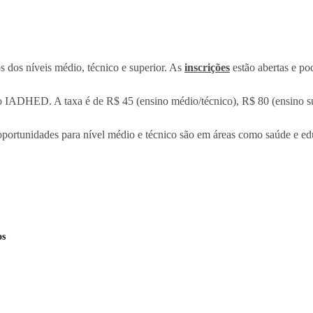
s dos níveis médio, técnico e superior. As
inscrições
estão abertas e pod
o IADHED. A taxa é de R$ 45 (ensino médio/técnico), R$ 80 (ensino sup
 oportunidades para nível médio e técnico são em áreas como saúde e 
os