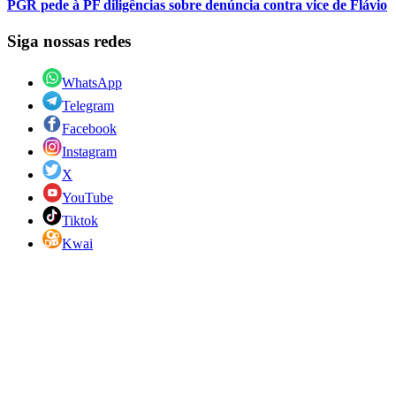
PGR pede à PF diligências sobre denúncia contra vice de Flávio
Siga nossas redes
WhatsApp
Telegram
Facebook
Instagram
X
YouTube
Tiktok
Kwai