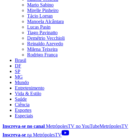
Mario Sabino
Mirelle Pinheiro
Tácio Lorran
Manoela Alcântara
Lucas Pasin
Tiago Pavinatto
Demétrio Vecchioli
Reinaldo Azevedo
Milena Teixeira
Rodrigo França
Brasil
DF
SP
MG
Mundo
Entretenimento
Vida & Estilo
Saúde
Ciência
Esportes
Especiais
Inscreva-se no canal
MetrópolesTV no
YouTube
MetrópolesTV
Inscreva-se
na MetrópolesTV