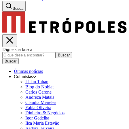
Busca
Digite sua busca
Buscar
Buscar
Últimas notícias
Colunistas
Lilian Tahan
Blog do Noblat
Carlos Carone
Andreza Matais
Claudia Meireles
Fábia Oliveira
Dinheiro & Negócios
Igor Gadelha
Ilca Maria Estevão
Isadora Teixeira