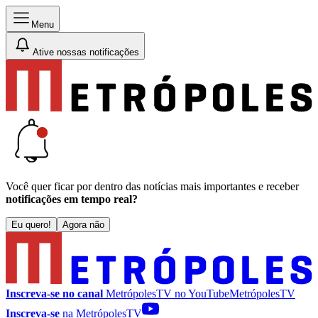
Menu
Ative nossas notificações
Você quer ficar por dentro das notícias mais importantes e receber
notificações em tempo real?
Eu quero!
Agora não
Inscreva-se no canal
MetrópolesTV no
YouTube
MetrópolesTV
Inscreva-se
na MetrópolesTV