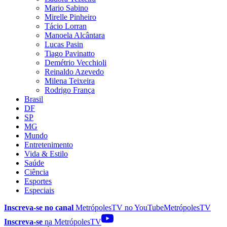
Mario Sabino
Mirelle Pinheiro
Tácio Lorran
Manoela Alcântara
Lucas Pasin
Tiago Pavinatto
Demétrio Vecchioli
Reinaldo Azevedo
Milena Teixeira
Rodrigo França
Brasil
DF
SP
MG
Mundo
Entretenimento
Vida & Estilo
Saúde
Ciência
Esportes
Especiais
Inscreva-se no canal
MetrópolesTV no
YouTube
MetrópolesTV
Inscreva-se
na MetrópolesTV