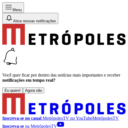
Menu
Ative nossas notificações
Você quer ficar por dentro das notícias mais importantes e receber
notificações em tempo real?
Eu quero!
Agora não
Inscreva-se no canal
MetrópolesTV no
YouTube
MetrópolesTV
Inscreva-se
na MetrópolesTV