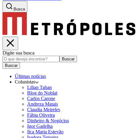
Busca
Digite sua busca
Buscar
Buscar
Últimas notícias
Colunistas
Lilian Tahan
Blog do Noblat
Carlos Carone
Andreza Matais
Claudia Meireles
Fábia Oliveira
Dinheiro & Negócios
Igor Gadelha
Ilca Maria Estevão
Isadora Teixeira