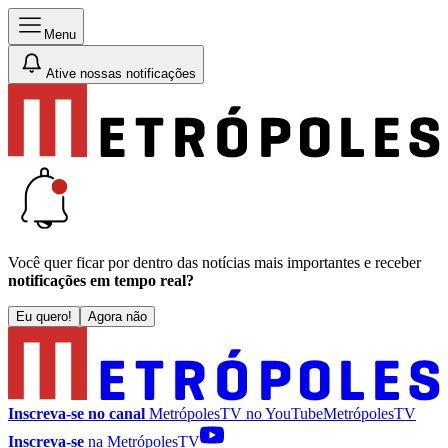
Menu
Ative nossas notificações
Você quer ficar por dentro das notícias mais importantes e receber
notificações em tempo real?
Eu quero!
Agora não
Inscreva-se no canal
MetrópolesTV no
YouTube
MetrópolesTV
Inscreva-se
na MetrópolesTV