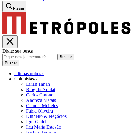
Busca
Digite sua busca
Buscar
Buscar
Últimas notícias
Colunistas
Lilian Tahan
Blog do Noblat
Carlos Carone
Andreza Matais
Claudia Meireles
Fábia Oliveira
Dinheiro & Negócios
Igor Gadelha
Ilca Maria Estevão
Isadora Teixeira