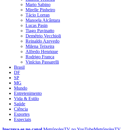
Mario Sabino
Mirelle Pinheiro
Tácio Lorran
Manoela Alcântara
Lucas Pasin
Tiago Pavinatto
Demétrio Vecchioli
Reinaldo Azevedo
Milena Teixeira
Alfredo Henrique
Rodrigo França
Vinícius Passarelli
Brasil
DF
SP
MG
Mundo
Entretenimento
Vida & Estilo
Saúde
Ciência
Esportes
Especiais
Inscreva-se no canal
MetrópolesTV no
YouTube
MetrópolesTV