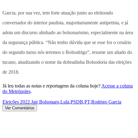
Garcia, por sua vez, tem forte atuação junto ao eleitorado
conversador do interior paulista, majoritariamente antipetista, e já
adota um discurso alinhado ao bolsonarismo, especialmente na área
da segurança pública. “Não tenho dúvida que se esse for o cenário
do segundo turno nós teremos o Bolsodrigo”, resume um aliado do
tucano, atualizando o nome da dobradinha Bolsodoria das eleições
de 2018.
Já leu todas as notas e reportagens da coluna hoje?
Acesse a coluna
do Metrópoles
.
Eleições 2022
,
Jair Bolsonaro
,
Lula
,
PSDB
,
PT
,
Rodrigo Garcia
Ver Comentários