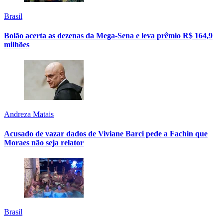
Brasil
Bolão acerta as dezenas da Mega-Sena e leva prêmio R$ 164,9
milhões
Andreza Matais
Acusado de vazar dados de Viviane Barci pede a Fachin que
Moraes não seja relator
Brasil