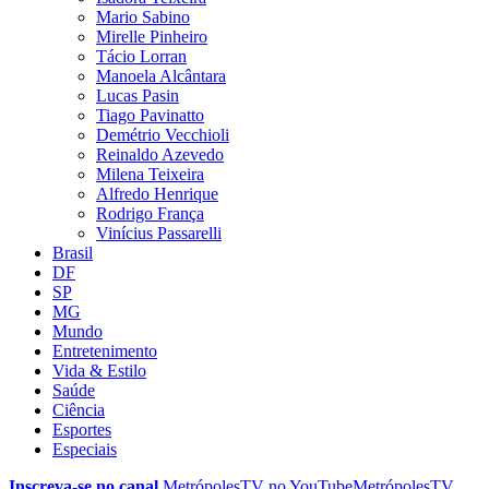
Mario Sabino
Mirelle Pinheiro
Tácio Lorran
Manoela Alcântara
Lucas Pasin
Tiago Pavinatto
Demétrio Vecchioli
Reinaldo Azevedo
Milena Teixeira
Alfredo Henrique
Rodrigo França
Vinícius Passarelli
Brasil
DF
SP
MG
Mundo
Entretenimento
Vida & Estilo
Saúde
Ciência
Esportes
Especiais
Inscreva-se no canal
MetrópolesTV no
YouTube
MetrópolesTV