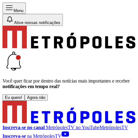
Menu
Ative nossas notificações
Você quer ficar por dentro das notícias mais importantes e receber
notificações em tempo real?
Eu quero!
Agora não
Inscreva-se no canal
MetrópolesTV no
YouTube
MetrópolesTV
Inscreva-se
na MetrópolesTV