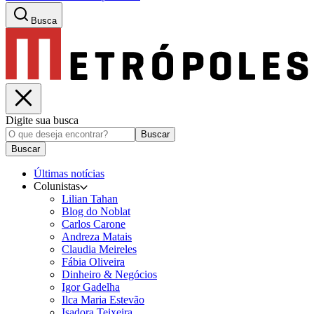
Busca
Digite sua busca
Buscar
Buscar
Últimas notícias
Colunistas
Lilian Tahan
Blog do Noblat
Carlos Carone
Andreza Matais
Claudia Meireles
Fábia Oliveira
Dinheiro & Negócios
Igor Gadelha
Ilca Maria Estevão
Isadora Teixeira