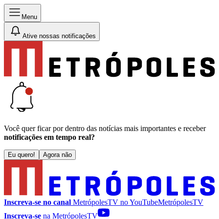
Menu
Ative nossas notificações
Você quer ficar por dentro das notícias mais importantes e receber
notificações em tempo real?
Eu quero!
Agora não
Inscreva-se no canal
MetrópolesTV no
YouTube
MetrópolesTV
Inscreva-se
na MetrópolesTV