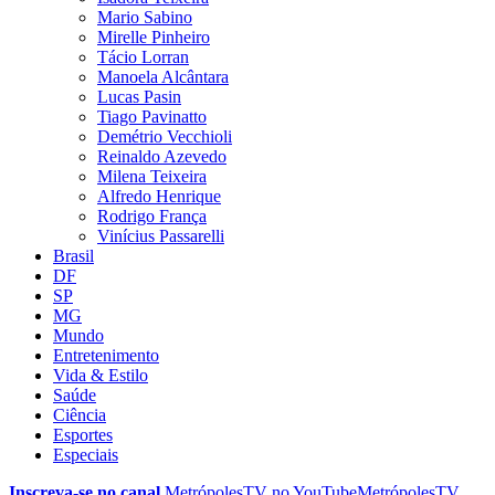
Mario Sabino
Mirelle Pinheiro
Tácio Lorran
Manoela Alcântara
Lucas Pasin
Tiago Pavinatto
Demétrio Vecchioli
Reinaldo Azevedo
Milena Teixeira
Alfredo Henrique
Rodrigo França
Vinícius Passarelli
Brasil
DF
SP
MG
Mundo
Entretenimento
Vida & Estilo
Saúde
Ciência
Esportes
Especiais
Inscreva-se no canal
MetrópolesTV no
YouTube
MetrópolesTV