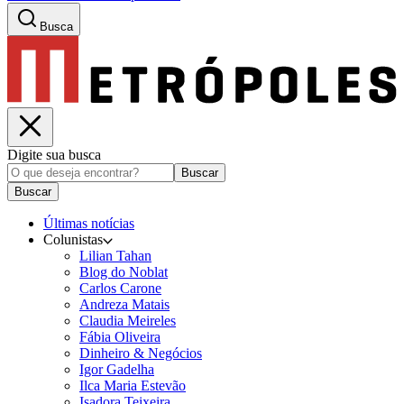
Busca
Digite sua busca
Buscar
Buscar
Últimas notícias
Colunistas
Lilian Tahan
Blog do Noblat
Carlos Carone
Andreza Matais
Claudia Meireles
Fábia Oliveira
Dinheiro & Negócios
Igor Gadelha
Ilca Maria Estevão
Isadora Teixeira