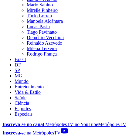
Mario Sabino
Mirelle Pinheiro
Tácio Lorran
Manoela Alcântara
Lucas Pasin
Tiago Pavinatto
Demétrio Vecchioli
Reinaldo Azevedo
Milena Teixeira
Rodrigo França
Brasil
DF
SP
MG
Mundo
Entretenimento
Vida & Estilo
Saúde
Ciência
Esportes
Especiais
Inscreva-se no canal
MetrópolesTV no
YouTube
MetrópolesTV
Inscreva-se
na MetrópolesTV