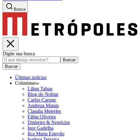
Busca
Digite sua busca
Buscar
Buscar
Últimas notícias
Colunistas
Lilian Tahan
Blog do Noblat
Carlos Carone
Andreza Matais
Claudia Meireles
Fábia Oliveira
Dinheiro & Negócios
Igor Gadelha
Ilca Maria Estevão
Isadora Teixeira