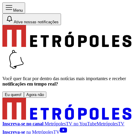
Menu
Ative nossas notificações
Você quer ficar por dentro das notícias mais importantes e receber
notificações em tempo real?
Eu quero!
Agora não
Inscreva-se no canal
MetrópolesTV no
YouTube
MetrópolesTV
Inscreva-se
na MetrópolesTV