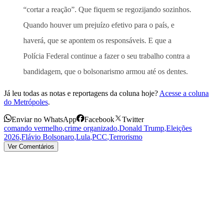
“cortar a reação”. Que fiquem se regozijando sozinhos.
Quando houver um prejuízo efetivo para o país, e
haverá, que se apontem os responsáveis. E que a
Polícia Federal continue a fazer o seu trabalho contra a
bandidagem, que o bolsonarismo armou até os dentes.
Já leu todas as notas e reportagens da coluna hoje?
Acesse a coluna
do Metrópoles
.
Enviar no WhatsApp
Facebook
Twitter
comando vermelho
,
crime organizado
,
Donald Trump
,
Eleições
2026
,
Flávio Bolsonaro
,
Lula
,
PCC
,
Terrorismo
Ver Comentários