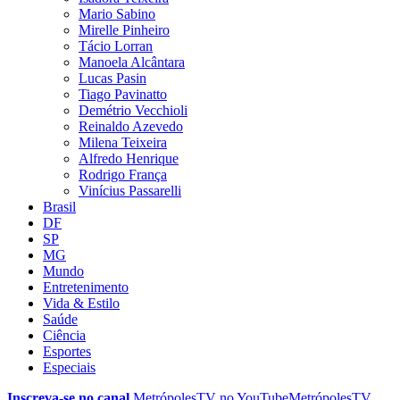
Mario Sabino
Mirelle Pinheiro
Tácio Lorran
Manoela Alcântara
Lucas Pasin
Tiago Pavinatto
Demétrio Vecchioli
Reinaldo Azevedo
Milena Teixeira
Alfredo Henrique
Rodrigo França
Vinícius Passarelli
Brasil
DF
SP
MG
Mundo
Entretenimento
Vida & Estilo
Saúde
Ciência
Esportes
Especiais
Inscreva-se no canal
MetrópolesTV no
YouTube
MetrópolesTV