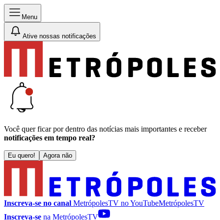
Menu
Ative nossas notificações
Você quer ficar por dentro das notícias mais importantes e receber
notificações em tempo real?
Eu quero!
Agora não
Inscreva-se no canal
MetrópolesTV no
YouTube
MetrópolesTV
Inscreva-se
na MetrópolesTV