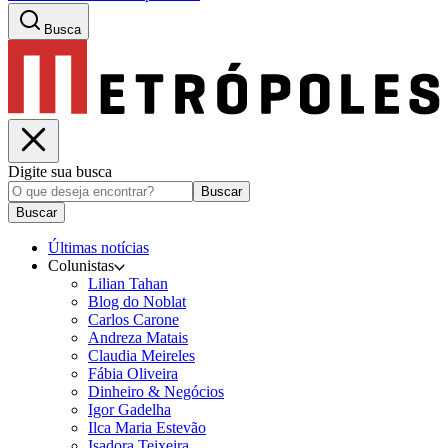
Busca
Digite sua busca
Buscar
Buscar
Últimas notícias
Colunistas
Lilian Tahan
Blog do Noblat
Carlos Carone
Andreza Matais
Claudia Meireles
Fábia Oliveira
Dinheiro & Negócios
Igor Gadelha
Ilca Maria Estevão
Isadora Teixeira