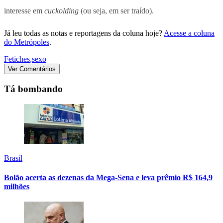
interesse em
cuckolding
(ou seja, em ser traído).
Já leu todas as notas e reportagens da coluna hoje?
Acesse a coluna
do Metrópoles
.
Fetiches
,
sexo
Ver Comentários
Tá bombando
Brasil
Bolão acerta as dezenas da Mega-Sena e leva prêmio R$ 164,9
milhões