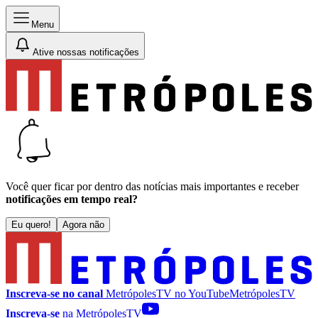
Menu
Ative nossas notificações
Você quer ficar por dentro das notícias mais importantes e receber
notificações em tempo real?
Eu quero!
Agora não
Inscreva-se no canal
MetrópolesTV no
YouTube
MetrópolesTV
Inscreva-se
na MetrópolesTV