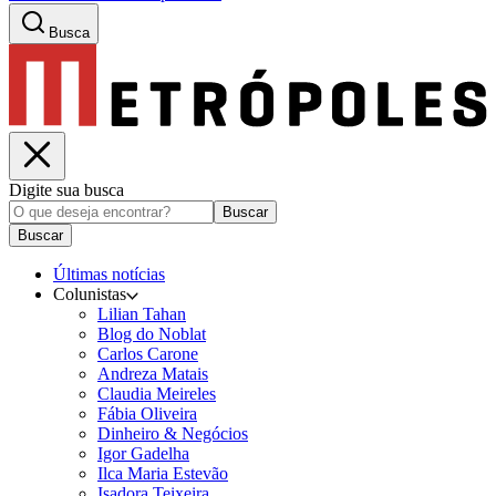
Busca
Digite sua busca
Buscar
Buscar
Últimas notícias
Colunistas
Lilian Tahan
Blog do Noblat
Carlos Carone
Andreza Matais
Claudia Meireles
Fábia Oliveira
Dinheiro & Negócios
Igor Gadelha
Ilca Maria Estevão
Isadora Teixeira