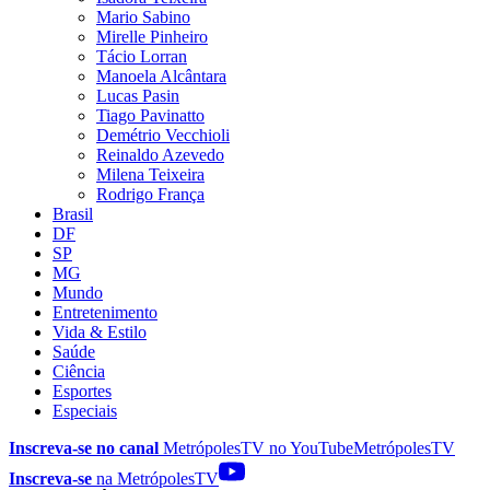
Mario Sabino
Mirelle Pinheiro
Tácio Lorran
Manoela Alcântara
Lucas Pasin
Tiago Pavinatto
Demétrio Vecchioli
Reinaldo Azevedo
Milena Teixeira
Rodrigo França
Brasil
DF
SP
MG
Mundo
Entretenimento
Vida & Estilo
Saúde
Ciência
Esportes
Especiais
Inscreva-se no canal
MetrópolesTV no
YouTube
MetrópolesTV
Inscreva-se
na MetrópolesTV