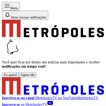
Menu
Ative nossas notificações
Você quer ficar por dentro das notícias mais importantes e receber
notificações em tempo real?
Eu quero!
Agora não
Inscreva-se no canal
MetrópolesTV no
YouTube
MetrópolesTV
Inscreva-se
na MetrópolesTV