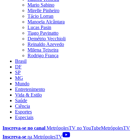
Mario Sabino
Mirelle Pinheiro
Tácio Lorran
Manoela Alcântara
Lucas Pasin
Tiago Pavinatto
Demétrio Vecchioli
Reinaldo Azevedo
Milena Teixeira
Rodrigo França
Brasil
DF
SP
MG
Mundo
Entretenimento
Vida & Estilo
Saúde
Ciência
Esportes
Especiais
Inscreva-se no canal
MetrópolesTV no
YouTube
MetrópolesTV
Inscreva-se
na MetrópolesTV