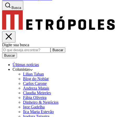
Busca
Digite sua busca
Buscar
Buscar
Últimas notícias
Colunistas
Lilian Tahan
Blog do Noblat
Carlos Carone
Andreza Matais
Claudia Meireles
Fábia Oliveira
Dinheiro & Negócios
Igor Gadelha
Ilca Maria Estevão
Isadora Teixeira