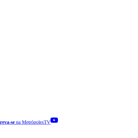
reva-se
na MetrópolesTV