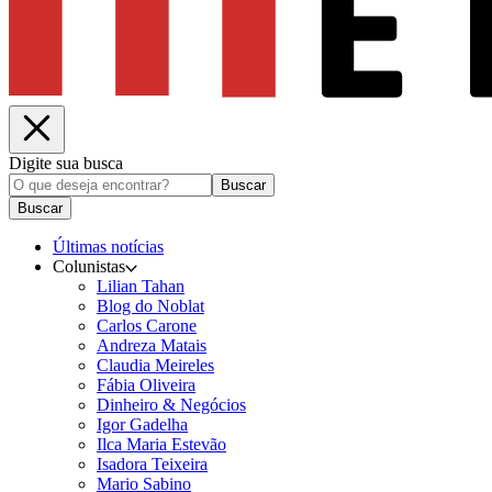
Digite sua busca
Buscar
Buscar
Últimas notícias
Colunistas
Lilian Tahan
Blog do Noblat
Carlos Carone
Andreza Matais
Claudia Meireles
Fábia Oliveira
Dinheiro & Negócios
Igor Gadelha
Ilca Maria Estevão
Isadora Teixeira
Mario Sabino