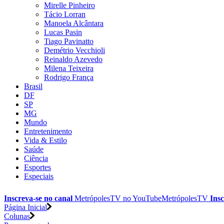
Mirelle Pinheiro
Tácio Lorran
Manoela Alcântara
Lucas Pasin
Tiago Pavinatto
Demétrio Vecchioli
Reinaldo Azevedo
Milena Teixeira
Rodrigo França
Brasil
DF
SP
MG
Mundo
Entretenimento
Vida & Estilo
Saúde
Ciência
Esportes
Especiais
Inscreva-se no canal
MetrópolesTV no
YouTube
MetrópolesTV
Insc
Página Inicial
Colunas