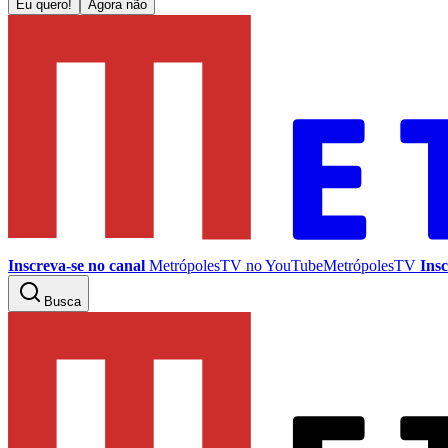
Eu quero!
Agora não
Inscreva-se no canal
MetrópolesTV no
YouTube
MetrópolesTV
Insc
Busca