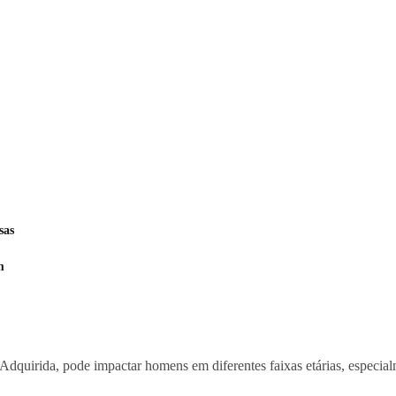
sas
m
quirida, pode impactar homens em diferentes faixas etárias, especialme