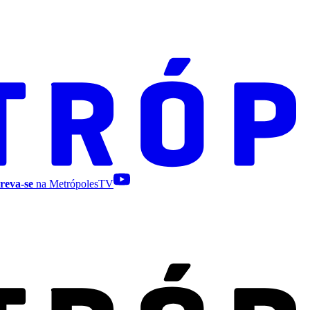
reva-se
na MetrópolesTV