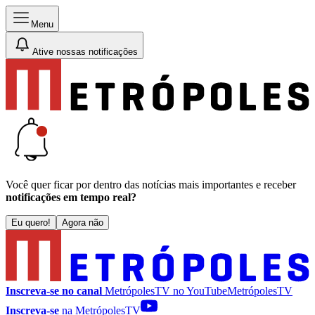
Menu
Ative nossas notificações
Você quer ficar por dentro das notícias mais importantes e receber
notificações em tempo real?
Eu quero!
Agora não
Inscreva-se no canal
MetrópolesTV no
YouTube
MetrópolesTV
Inscreva-se
na MetrópolesTV