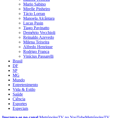
Mario Sabino
Mirelle Pinheiro
Tácio Lorran
Manoela Alcântara
Lucas Pasin
Tiago Pavinatto
Demétrio Vecchioli
Reinaldo Azevedo
Milena Teixeira
Alfredo Henrique
Rodrigo França
Vinícius Passarelli
Brasil
DF
SP
MG
Mundo
Entretenimento
Vida & Estilo
Saúde
Ciência
Esportes
Especiais
Inscreva-se no canal
MetrópolesTV no
YouTube
MetrópolesTV