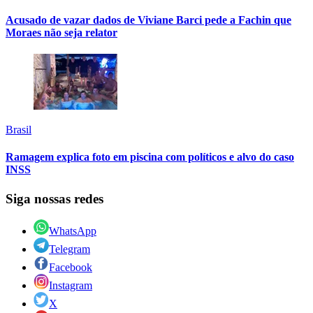
Acusado de vazar dados de Viviane Barci pede a Fachin que
Moraes não seja relator
Brasil
Ramagem explica foto em piscina com políticos e alvo do caso
INSS
Siga nossas redes
WhatsApp
Telegram
Facebook
Instagram
X