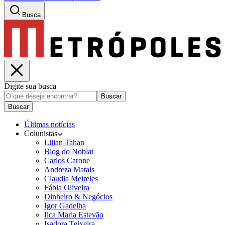
Busca
Digite sua busca
Buscar
Buscar
Últimas notícias
Colunistas
Lilian Tahan
Blog do Noblat
Carlos Carone
Andreza Matais
Claudia Meireles
Fábia Oliveira
Dinheiro & Negócios
Igor Gadelha
Ilca Maria Estevão
Isadora Teixeira