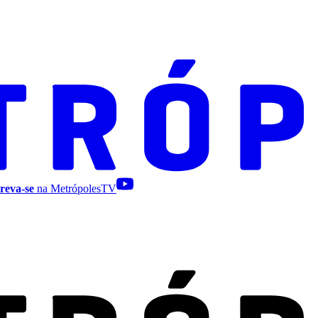
reva-se
na MetrópolesTV