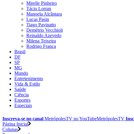
Mirelle Pinheiro
Tácio Lorran
Manoela Alcântara
Lucas Pasin
Tiago Pavinatto
Demétrio Vecchioli
Reinaldo Azevedo
Milena Teixeira
Rodrigo França
Brasil
DF
SP
MG
Mundo
Entretenimento
Vida & Estilo
Saúde
Ciência
Esportes
Especiais
Inscreva-se no canal
MetrópolesTV no
YouTube
MetrópolesTV
Insc
Página Inicial
Colunas