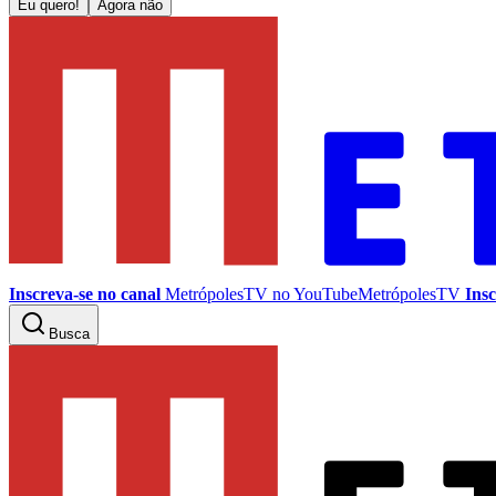
Eu quero!
Agora não
Inscreva-se no canal
MetrópolesTV no
YouTube
MetrópolesTV
Insc
Busca