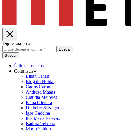
Digite sua busca
Buscar
Buscar
Últimas notícias
Colunistas
Lilian Tahan
Blog do Noblat
Carlos Carone
Andreza Matais
Claudia Meireles
Fábia Oliveira
Dinheiro & Negócios
Igor Gadelha
Ilca Maria Estevão
Isadora Teixeira
Mario Sabino