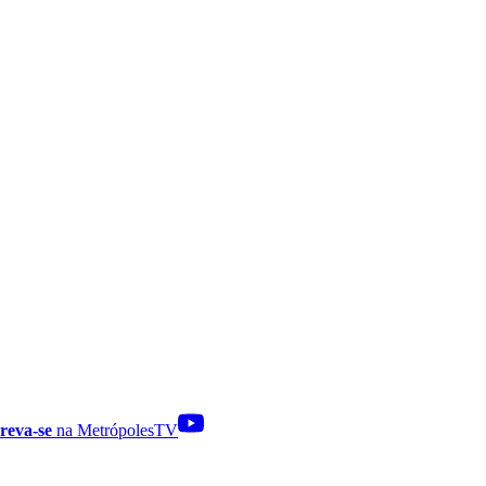
reva-se
na MetrópolesTV