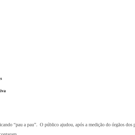
s
tiva
icando “pau a pau”. O público ajudou, após a medição do órgãos dos pa
 contaram.