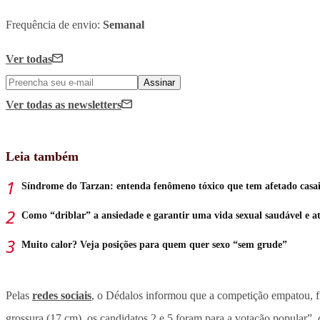
Frequência de envio:
Semanal
Ver todas
Assinar
Ver todas
as newsletters
Leia também
Síndrome do Tarzan: entenda fenômeno tóxico que tem afetado casai
Como “driblar” a ansiedade e garantir uma vida sexual saudável e a
Muito calor? Veja posições para quem quer sexo “sem grude”
Pelas
redes sociais
, o Dédalos informou que a competição empatou, f
grossura (17 cm), os candidatos 2 e 5 foram para a votação popular”,