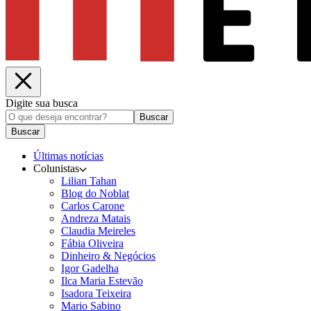
Digite sua busca
Buscar
Buscar
Últimas notícias
Colunistas
Lilian Tahan
Blog do Noblat
Carlos Carone
Andreza Matais
Claudia Meireles
Fábia Oliveira
Dinheiro & Negócios
Igor Gadelha
Ilca Maria Estevão
Isadora Teixeira
Mario Sabino