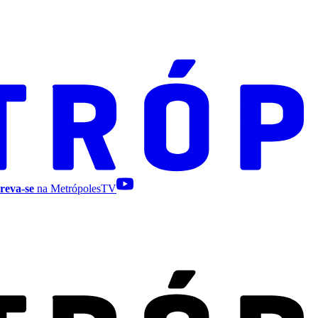
reva-se
na MetrópolesTV