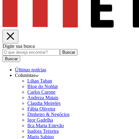
Digite sua busca
Buscar
Buscar
Últimas notícias
Colunistas
Lilian Tahan
Blog do Noblat
Carlos Carone
Andreza Matais
Claudia Meireles
Fábia Oliveira
Dinheiro & Negócios
Igor Gadelha
Ilca Maria Estevão
Isadora Teixeira
Mario Sabino