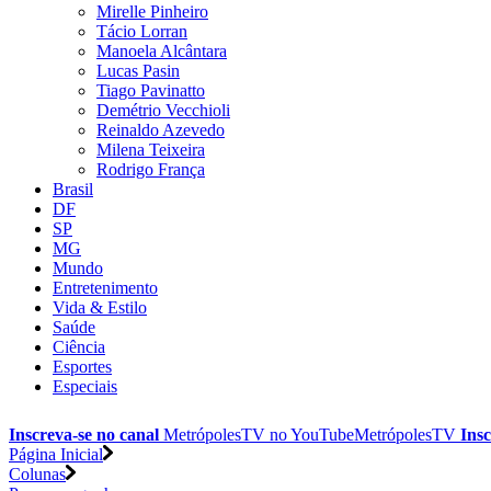
Mirelle Pinheiro
Tácio Lorran
Manoela Alcântara
Lucas Pasin
Tiago Pavinatto
Demétrio Vecchioli
Reinaldo Azevedo
Milena Teixeira
Rodrigo França
Brasil
DF
SP
MG
Mundo
Entretenimento
Vida & Estilo
Saúde
Ciência
Esportes
Especiais
Inscreva-se no canal
MetrópolesTV no
YouTube
MetrópolesTV
Insc
Página Inicial
Colunas