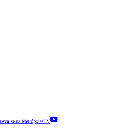
reva-se
na MetrópolesTV