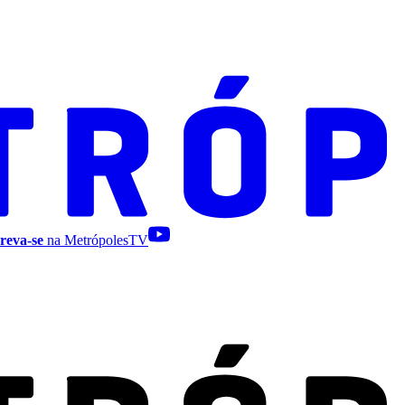
reva-se
na MetrópolesTV