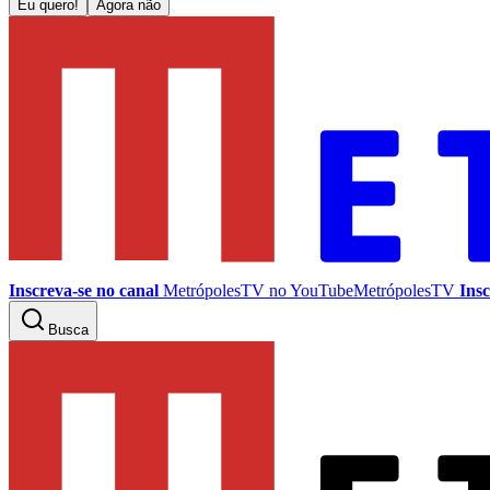
Eu quero!
Agora não
Inscreva-se no canal
MetrópolesTV no
YouTube
MetrópolesTV
Insc
Busca