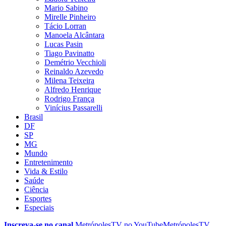
Mario Sabino
Mirelle Pinheiro
Tácio Lorran
Manoela Alcântara
Lucas Pasin
Tiago Pavinatto
Demétrio Vecchioli
Reinaldo Azevedo
Milena Teixeira
Alfredo Henrique
Rodrigo França
Vinícius Passarelli
Brasil
DF
SP
MG
Mundo
Entretenimento
Vida & Estilo
Saúde
Ciência
Esportes
Especiais
Inscreva-se no canal
MetrópolesTV no
YouTube
MetrópolesTV