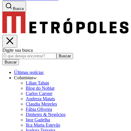
Busca
Digite sua busca
Buscar
Buscar
Últimas notícias
Colunistas
Lilian Tahan
Blog do Noblat
Carlos Carone
Andreza Matais
Claudia Meireles
Fábia Oliveira
Dinheiro & Negócios
Igor Gadelha
Ilca Maria Estevão
Isadora Teixeira