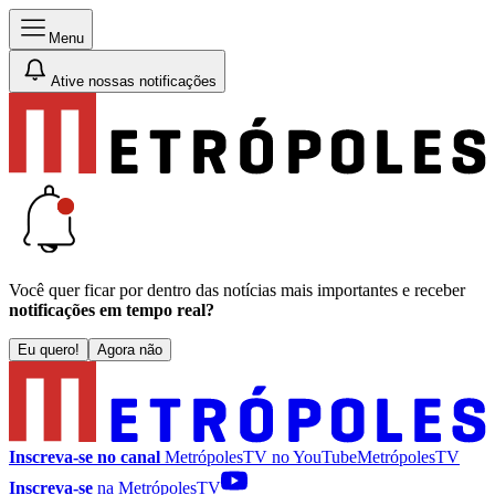
Menu
Ative nossas notificações
Você quer ficar por dentro das notícias mais importantes e receber
notificações em tempo real?
Eu quero!
Agora não
Inscreva-se no canal
MetrópolesTV no
YouTube
MetrópolesTV
Inscreva-se
na MetrópolesTV