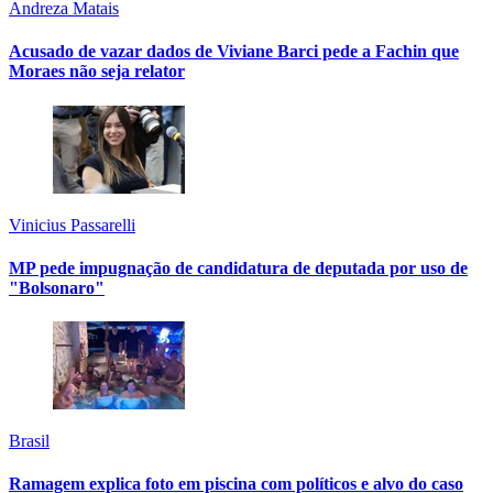
Andreza Matais
Acusado de vazar dados de Viviane Barci pede a Fachin que
Moraes não seja relator
Vinicius Passarelli
MP pede impugnação de candidatura de deputada por uso de
"Bolsonaro"
Brasil
Ramagem explica foto em piscina com políticos e alvo do caso