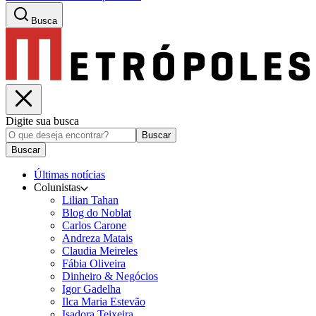
Busca
Digite sua busca
Buscar
Buscar
Últimas notícias
Colunistas
Lilian Tahan
Blog do Noblat
Carlos Carone
Andreza Matais
Claudia Meireles
Fábia Oliveira
Dinheiro & Negócios
Igor Gadelha
Ilca Maria Estevão
Isadora Teixeira