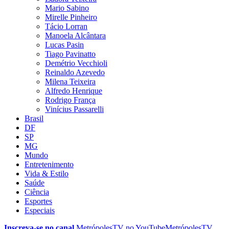
Mario Sabino
Mirelle Pinheiro
Tácio Lorran
Manoela Alcântara
Lucas Pasin
Tiago Pavinatto
Demétrio Vecchioli
Reinaldo Azevedo
Milena Teixeira
Alfredo Henrique
Rodrigo França
Vinícius Passarelli
Brasil
DF
SP
MG
Mundo
Entretenimento
Vida & Estilo
Saúde
Ciência
Esportes
Especiais
Inscreva-se no canal
MetrópolesTV no
YouTube
MetrópolesTV