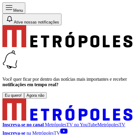
Menu
Ative nossas notificações
Você quer ficar por dentro das notícias mais importantes e receber
notificações em tempo real?
Eu quero!
Agora não
Inscreva-se no canal
MetrópolesTV no
YouTube
MetrópolesTV
Inscreva-se
na MetrópolesTV