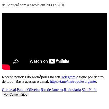
de Sapucaí com a escola em 2009 e 2010.
Receba notícias do Metrópoles no seu
Telegram
e fique por dentro
de tudo! Basta acessar o canal:
https://t.me/metropolesurgente
.
Carnaval
,
Paolla Oliveira
,
Rio de Janeiro
,
Rodoviária
,
São Paulo
Ver Comentários