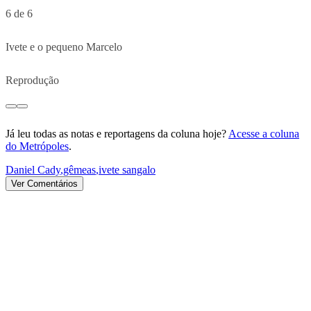
6 de 6
Ivete e o pequeno Marcelo
Reprodução
Já leu todas as notas e reportagens da coluna hoje?
Acesse a coluna
do Metrópoles
.
Daniel Cady
,
gêmeas
,
ivete sangalo
Ver Comentários