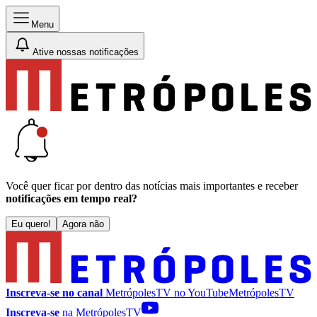
Menu
Ative nossas notificações
Você quer ficar por dentro das notícias mais importantes e receber
notificações em tempo real?
Eu quero!
Agora não
Inscreva-se no canal
MetrópolesTV no
YouTube
MetrópolesTV
Inscreva-se
na MetrópolesTV