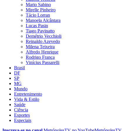
Mario Sabino
Mirelle Pinheiro
Tácio Lorran
Manoela Alcântara
Lucas Pasin
Tiago Pavinatto
Demétrio Vecchioli
Reinaldo Azevedo
Milena Teixeira
Alfredo Henrique
Rodrigo França
Vinícius Passarelli
Brasil
DF
SP
MG
Mundo
Entretenimento
Vida & Estilo
Saúde
Ciência
Esportes
Especiais
Inscreva-se no canal
MetrópolesTV no
YouTube
MetrópolesTV