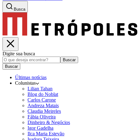
Busca
Digite sua busca
Buscar
Buscar
Últimas notícias
Colunistas
Lilian Tahan
Blog do Noblat
Carlos Carone
Andreza Matais
Claudia Meireles
Fábia Oliveira
Dinheiro & Negócios
Igor Gadelha
Ilca Maria Estevão
Isadora Teixeira