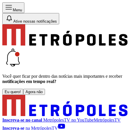
Menu
Ative nossas notificações
Você quer ficar por dentro das notícias mais importantes e receber
notificações em tempo real?
Eu quero!
Agora não
Inscreva-se no canal
MetrópolesTV no
YouTube
MetrópolesTV
Inscreva-se
na MetrópolesTV