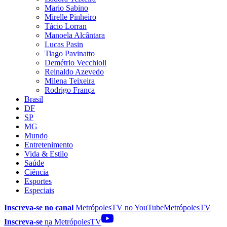
Mario Sabino
Mirelle Pinheiro
Tácio Lorran
Manoela Alcântara
Lucas Pasin
Tiago Pavinatto
Demétrio Vecchioli
Reinaldo Azevedo
Milena Teixeira
Rodrigo França
Brasil
DF
SP
MG
Mundo
Entretenimento
Vida & Estilo
Saúde
Ciência
Esportes
Especiais
Inscreva-se no canal
MetrópolesTV no
YouTube
MetrópolesTV
Inscreva-se
na MetrópolesTV