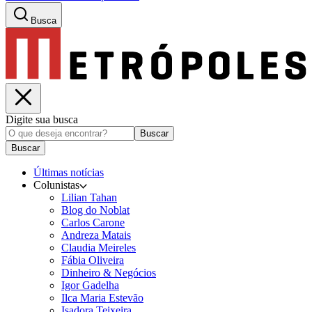
Busca
Digite sua busca
Buscar
Buscar
Últimas notícias
Colunistas
Lilian Tahan
Blog do Noblat
Carlos Carone
Andreza Matais
Claudia Meireles
Fábia Oliveira
Dinheiro & Negócios
Igor Gadelha
Ilca Maria Estevão
Isadora Teixeira