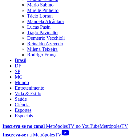
Mario Sabino
Mirelle Pinheiro
Tácio Lorran
Manoela Alcântara
Lucas Pasin
Tiago Pavinatto
Demétrio Vecchioli
Reinaldo Azevedo
Milena Teixeira
Rodrigo França
Brasil
DF
SP
MG
Mundo
Entretenimento
Vida & Estilo
Saúde
Ciência
Esportes
Especiais
Inscreva-se no canal
MetrópolesTV no
YouTube
MetrópolesTV
Inscreva-se
na MetrópolesTV