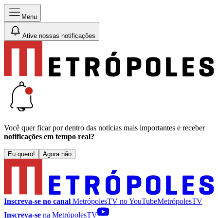
Menu
Ative nossas notificações
Você quer ficar por dentro das notícias mais importantes e receber
notificações em tempo real?
Eu quero!
Agora não
Inscreva-se no canal
MetrópolesTV no
YouTube
MetrópolesTV
Inscreva-se
na MetrópolesTV