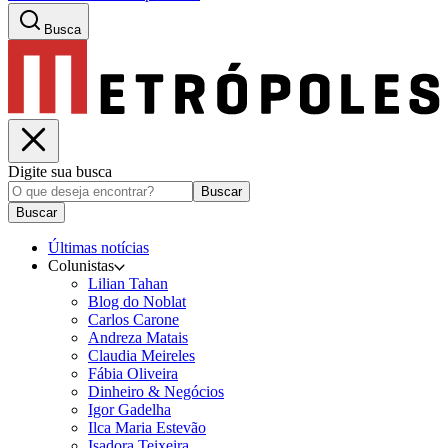
Busca
Digite sua busca
Buscar
Buscar
Últimas notícias
Colunistas
Lilian Tahan
Blog do Noblat
Carlos Carone
Andreza Matais
Claudia Meireles
Fábia Oliveira
Dinheiro & Negócios
Igor Gadelha
Ilca Maria Estevão
Isadora Teixeira