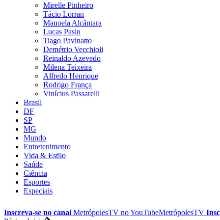
Mirelle Pinheiro
Tácio Lorran
Manoela Alcântara
Lucas Pasin
Tiago Pavinatto
Demétrio Vecchioli
Reinaldo Azevedo
Milena Teixeira
Alfredo Henrique
Rodrigo França
Vinícius Passarelli
Brasil
DF
SP
MG
Mundo
Entretenimento
Vida & Estilo
Saúde
Ciência
Esportes
Especiais
Inscreva-se no canal
MetrópolesTV no
YouTube
MetrópolesTV
Insc