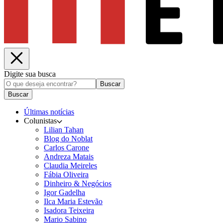
Digite sua busca
Buscar
Buscar
Últimas notícias
Colunistas
Lilian Tahan
Blog do Noblat
Carlos Carone
Andreza Matais
Claudia Meireles
Fábia Oliveira
Dinheiro & Negócios
Igor Gadelha
Ilca Maria Estevão
Isadora Teixeira
Mario Sabino