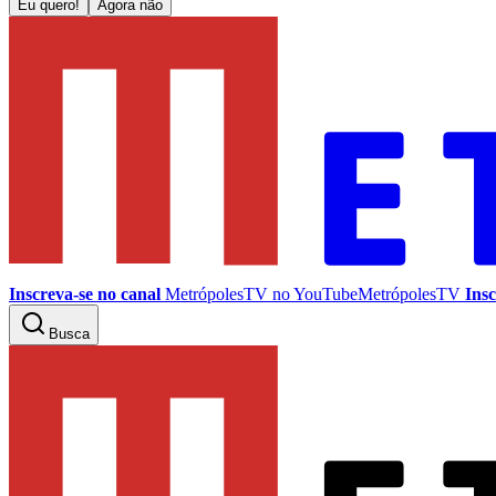
Eu quero!
Agora não
Inscreva-se no canal
MetrópolesTV no
YouTube
MetrópolesTV
Insc
Busca