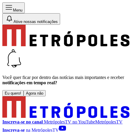
Menu
Ative nossas notificações
Você quer ficar por dentro das notícias mais importantes e receber
notificações em tempo real?
Eu quero!
Agora não
Inscreva-se no canal
MetrópolesTV no
YouTube
MetrópolesTV
Inscreva-se
na MetrópolesTV