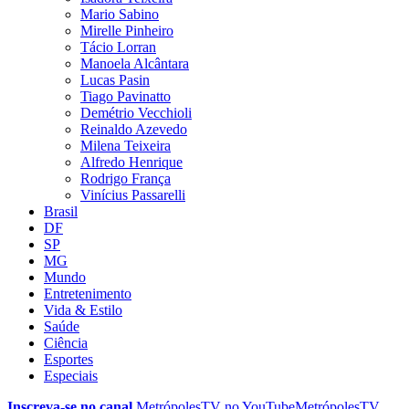
Mario Sabino
Mirelle Pinheiro
Tácio Lorran
Manoela Alcântara
Lucas Pasin
Tiago Pavinatto
Demétrio Vecchioli
Reinaldo Azevedo
Milena Teixeira
Alfredo Henrique
Rodrigo França
Vinícius Passarelli
Brasil
DF
SP
MG
Mundo
Entretenimento
Vida & Estilo
Saúde
Ciência
Esportes
Especiais
Inscreva-se no canal
MetrópolesTV no
YouTube
MetrópolesTV