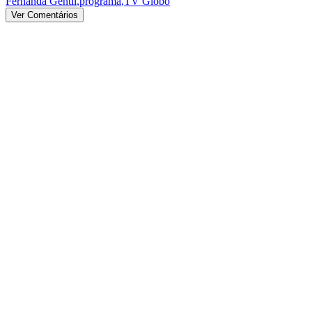
Fernanda Gentil
,
programa
,
TV Globo
Ver Comentários