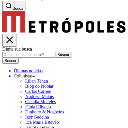
Busca
Digite sua busca
Buscar
Buscar
Últimas notícias
Colunistas
Lilian Tahan
Blog do Noblat
Carlos Carone
Andreza Matais
Claudia Meireles
Fábia Oliveira
Dinheiro & Negócios
Igor Gadelha
Ilca Maria Estevão
Isadora Teixeira