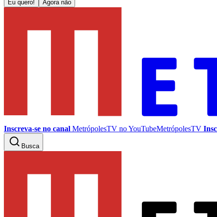
Eu quero!
Agora não
Inscreva-se no canal
MetrópolesTV no
YouTube
MetrópolesTV
Insc
Busca