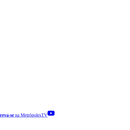
reva-se
na MetrópolesTV