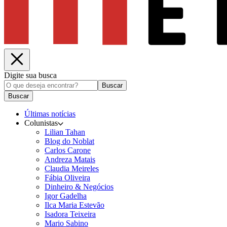
Digite sua busca
Buscar
Buscar
Últimas notícias
Colunistas
Lilian Tahan
Blog do Noblat
Carlos Carone
Andreza Matais
Claudia Meireles
Fábia Oliveira
Dinheiro & Negócios
Igor Gadelha
Ilca Maria Estevão
Isadora Teixeira
Mario Sabino