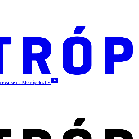
reva-se
na MetrópolesTV