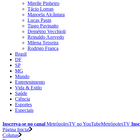
Mirelle Pinheiro
Tácio Lorran
Manoela Alcântara
Lucas Pasin
Tiago Pavinatto
Demétrio Vecchioli
Reinaldo Azevedo
Milena Teixeira
Rodrigo França
Brasil
DF
SP
MG
Mundo
Entretenimento
Vida & Estilo
Saúde
Ciência
Esportes
Especiais
Inscreva-se no canal
MetrópolesTV no
YouTube
MetrópolesTV
Insc
Página Inicial
Colunas