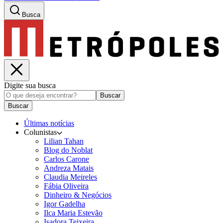
Busca
Digite sua busca
Buscar
Buscar
Últimas notícias
Colunistas
Lilian Tahan
Blog do Noblat
Carlos Carone
Andreza Matais
Claudia Meireles
Fábia Oliveira
Dinheiro & Negócios
Igor Gadelha
Ilca Maria Estevão
Isadora Teixeira