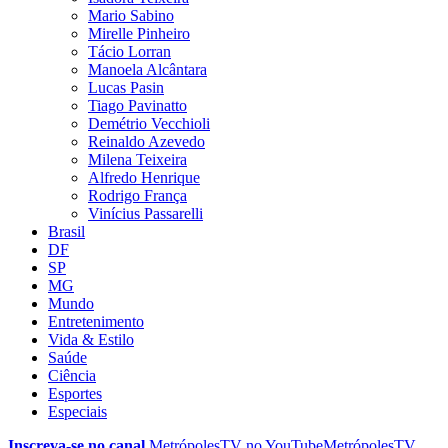
Mario Sabino
Mirelle Pinheiro
Tácio Lorran
Manoela Alcântara
Lucas Pasin
Tiago Pavinatto
Demétrio Vecchioli
Reinaldo Azevedo
Milena Teixeira
Alfredo Henrique
Rodrigo França
Vinícius Passarelli
Brasil
DF
SP
MG
Mundo
Entretenimento
Vida & Estilo
Saúde
Ciência
Esportes
Especiais
Inscreva-se no canal
MetrópolesTV no
YouTube
MetrópolesTV