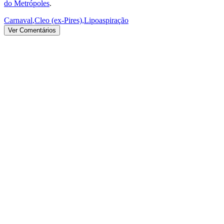
do Metrópoles
.
Carnaval
,
Cleo (ex-Pires)
,
Lipoaspiração
Ver Comentários