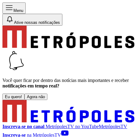
Menu
Ative nossas notificações
Você quer ficar por dentro das notícias mais importantes e receber
notificações em tempo real?
Eu quero!
Agora não
Inscreva-se no canal
MetrópolesTV no
YouTube
MetrópolesTV
Inscreva-se
na MetrópolesTV