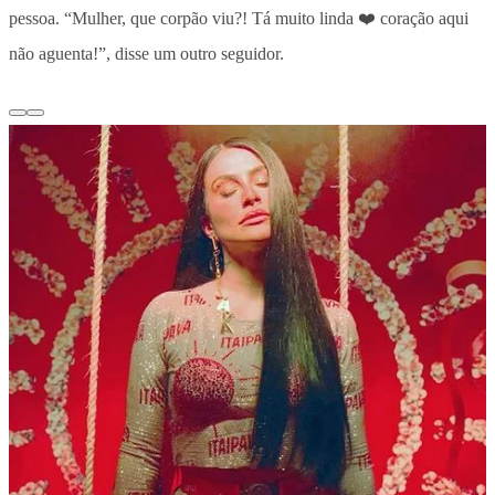
pessoa. “Mulher, que corpão viu?! Tá muito linda ❤️ coração aqui
não aguenta!”, disse um outro seguidor.