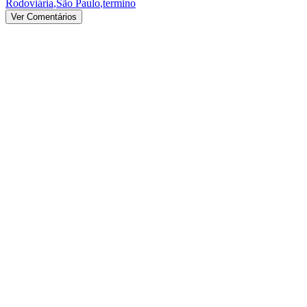
Rodoviária
,
São Paulo
,
termino
Ver Comentários