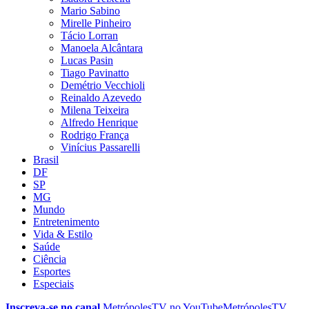
Mario Sabino
Mirelle Pinheiro
Tácio Lorran
Manoela Alcântara
Lucas Pasin
Tiago Pavinatto
Demétrio Vecchioli
Reinaldo Azevedo
Milena Teixeira
Alfredo Henrique
Rodrigo França
Vinícius Passarelli
Brasil
DF
SP
MG
Mundo
Entretenimento
Vida & Estilo
Saúde
Ciência
Esportes
Especiais
Inscreva-se no canal
MetrópolesTV no
YouTube
MetrópolesTV