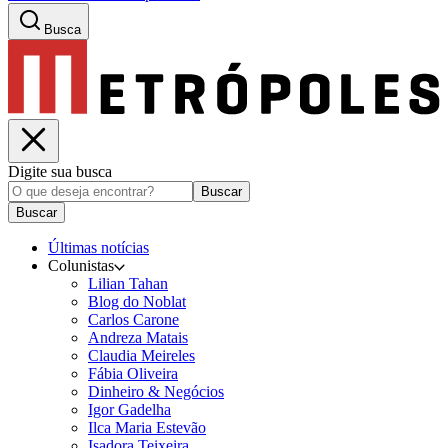
Busca
Digite sua busca
Buscar
Buscar
Últimas notícias
Colunistas
Lilian Tahan
Blog do Noblat
Carlos Carone
Andreza Matais
Claudia Meireles
Fábia Oliveira
Dinheiro & Negócios
Igor Gadelha
Ilca Maria Estevão
Isadora Teixeira