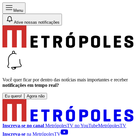
Menu
Ative nossas notificações
Você quer ficar por dentro das notícias mais importantes e receber
notificações em tempo real?
Eu quero!
Agora não
Inscreva-se no canal
MetrópolesTV no
YouTube
MetrópolesTV
Inscreva-se
na MetrópolesTV