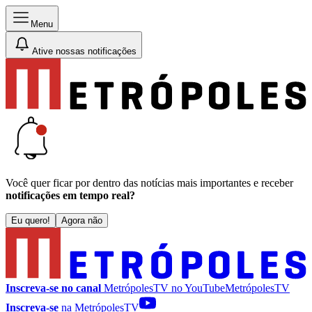
Menu
Ative nossas notificações
Você quer ficar por dentro das notícias mais importantes e receber
notificações em tempo real?
Eu quero!
Agora não
Inscreva-se no canal
MetrópolesTV no
YouTube
MetrópolesTV
Inscreva-se
na MetrópolesTV