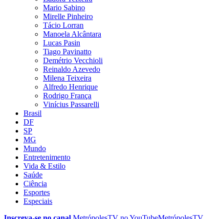
Mario Sabino
Mirelle Pinheiro
Tácio Lorran
Manoela Alcântara
Lucas Pasin
Tiago Pavinatto
Demétrio Vecchioli
Reinaldo Azevedo
Milena Teixeira
Alfredo Henrique
Rodrigo França
Vinícius Passarelli
Brasil
DF
SP
MG
Mundo
Entretenimento
Vida & Estilo
Saúde
Ciência
Esportes
Especiais
Inscreva-se no canal
MetrópolesTV no
YouTube
MetrópolesTV