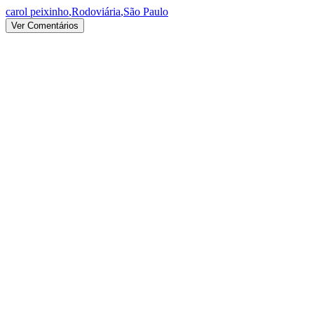
carol peixinho
,
Rodoviária
,
São Paulo
Ver Comentários