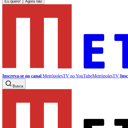
Eu quero!
Agora não
Inscreva-se no canal
MetrópolesTV no
YouTube
MetrópolesTV
Insc
Busca