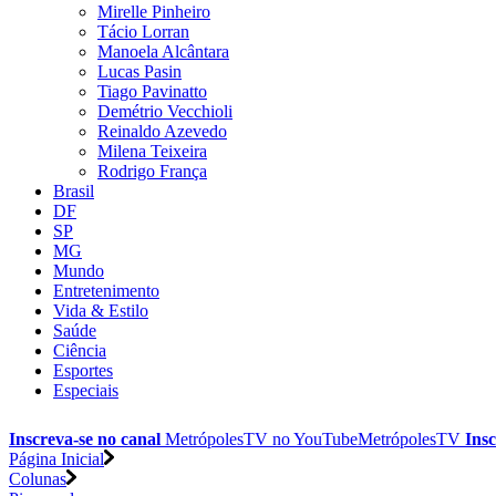
Mirelle Pinheiro
Tácio Lorran
Manoela Alcântara
Lucas Pasin
Tiago Pavinatto
Demétrio Vecchioli
Reinaldo Azevedo
Milena Teixeira
Rodrigo França
Brasil
DF
SP
MG
Mundo
Entretenimento
Vida & Estilo
Saúde
Ciência
Esportes
Especiais
Inscreva-se no canal
MetrópolesTV no
YouTube
MetrópolesTV
Insc
Página Inicial
Colunas