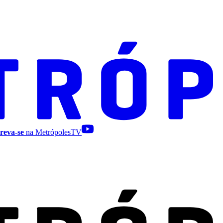
reva-se
na MetrópolesTV