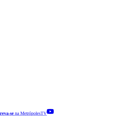
reva-se
na MetrópolesTV