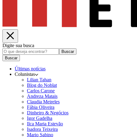
Digite sua busca
Buscar
Buscar
Últimas notícias
Colunistas
Lilian Tahan
Blog do Noblat
Carlos Carone
Andreza Matais
Claudia Meireles
Fábia Oliveira
Dinheiro & Negócios
Igor Gadelha
Ilca Maria Estevão
Isadora Teixeira
Mario Sabino