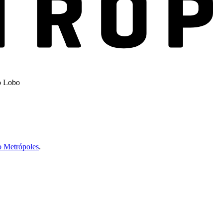
o Metrópoles
.