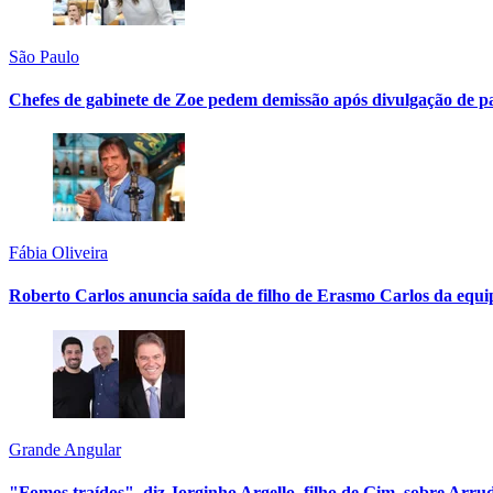
São Paulo
Chefes de gabinete de Zoe pedem demissão após divulgação de p
Fábia Oliveira
Roberto Carlos anuncia saída de filho de Erasmo Carlos da equi
Grande Angular
"Fomos traídos", diz Jorginho Argello, filho de Gim, sobre Arru