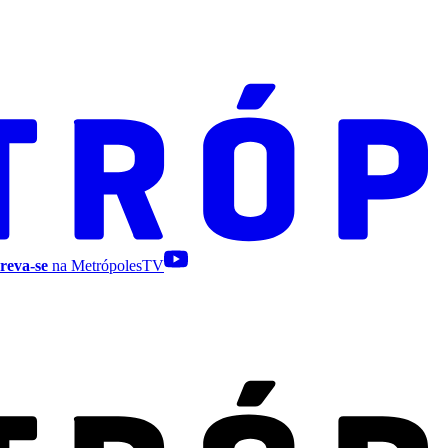
reva-se
na MetrópolesTV