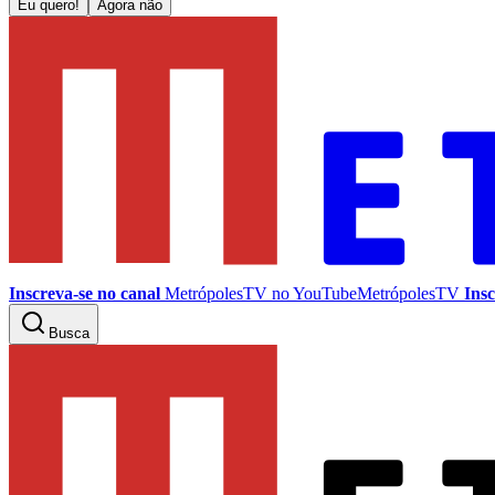
Eu quero!
Agora não
Inscreva-se no canal
MetrópolesTV no
YouTube
MetrópolesTV
Insc
Busca