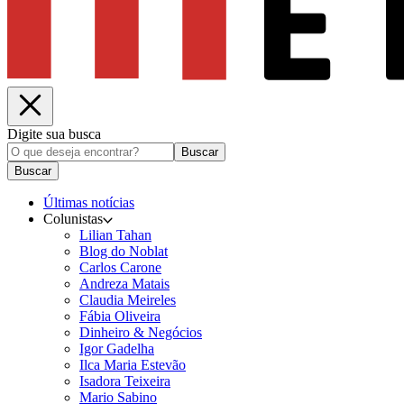
Digite sua busca
Buscar
Buscar
Últimas notícias
Colunistas
Lilian Tahan
Blog do Noblat
Carlos Carone
Andreza Matais
Claudia Meireles
Fábia Oliveira
Dinheiro & Negócios
Igor Gadelha
Ilca Maria Estevão
Isadora Teixeira
Mario Sabino