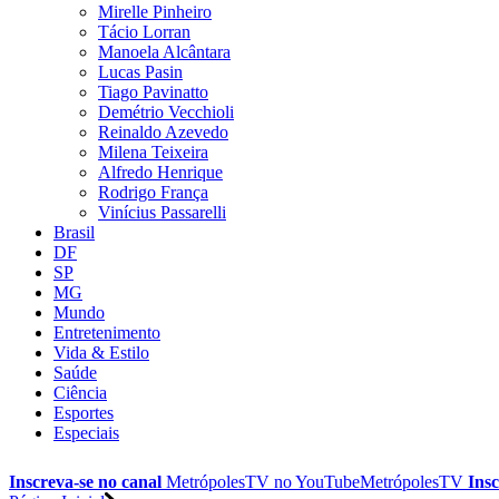
Mirelle Pinheiro
Tácio Lorran
Manoela Alcântara
Lucas Pasin
Tiago Pavinatto
Demétrio Vecchioli
Reinaldo Azevedo
Milena Teixeira
Alfredo Henrique
Rodrigo França
Vinícius Passarelli
Brasil
DF
SP
MG
Mundo
Entretenimento
Vida & Estilo
Saúde
Ciência
Esportes
Especiais
Inscreva-se no canal
MetrópolesTV no
YouTube
MetrópolesTV
Insc