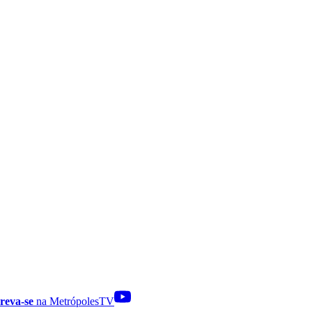
reva-se
na MetrópolesTV