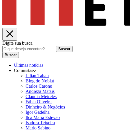
Digite sua busca
Buscar
Buscar
Últimas notícias
Colunistas
Lilian Tahan
Blog do Noblat
Carlos Carone
Andreza Matais
Claudia Meireles
Fábia Oliveira
Dinheiro & Negócios
Igor Gadelha
Ilca Maria Estevão
Isadora Teixeira
Mario Sabino