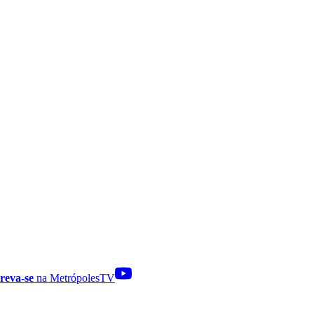
reva-se
na MetrópolesTV