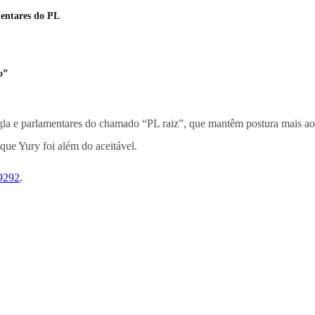
entares do PL
o”
 sigla e parlamentares do chamado “PL raiz”, que mantêm postura mais 
 que Yury foi além do aceitável.
9292
.