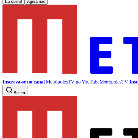
Eu quero!
Agora não
Inscreva-se no canal
MetrópolesTV no
YouTube
MetrópolesTV
Insc
Busca