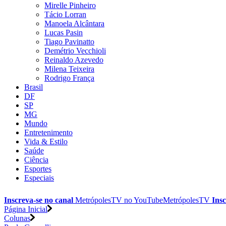
Mirelle Pinheiro
Tácio Lorran
Manoela Alcântara
Lucas Pasin
Tiago Pavinatto
Demétrio Vecchioli
Reinaldo Azevedo
Milena Teixeira
Rodrigo França
Brasil
DF
SP
MG
Mundo
Entretenimento
Vida & Estilo
Saúde
Ciência
Esportes
Especiais
Inscreva-se no canal
MetrópolesTV no
YouTube
MetrópolesTV
Insc
Página Inicial
Colunas