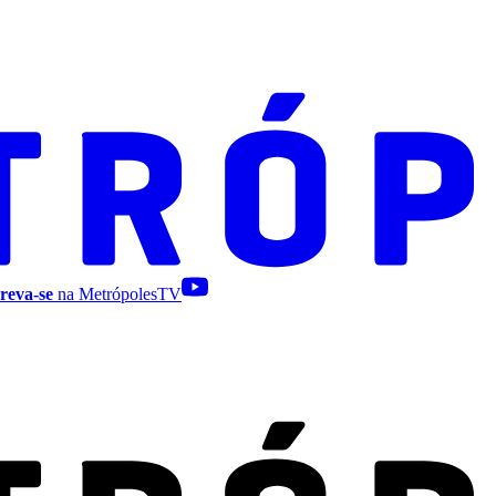
reva-se
na MetrópolesTV