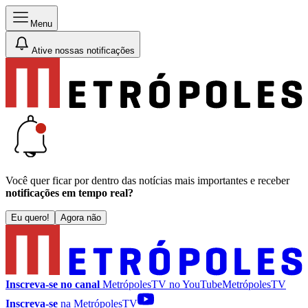
Menu
Ative nossas notificações
Você quer ficar por dentro das notícias mais importantes e receber
notificações em tempo real?
Eu quero!
Agora não
Inscreva-se no canal
MetrópolesTV no
YouTube
MetrópolesTV
Inscreva-se
na MetrópolesTV