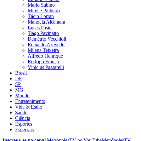
Mario Sabino
Mirelle Pinheiro
Tácio Lorran
Manoela Alcântara
Lucas Pasin
Tiago Pavinatto
Demétrio Vecchioli
Reinaldo Azevedo
Milena Teixeira
Alfredo Henrique
Rodrigo França
Vinícius Passarelli
Brasil
DF
SP
MG
Mundo
Entretenimento
Vida & Estilo
Saúde
Ciência
Esportes
Especiais
Inscreva-se no canal
MetrópolesTV no
YouTube
MetrópolesTV