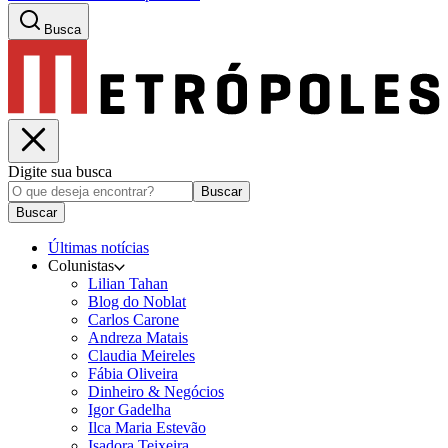
Busca
Digite sua busca
Buscar
Buscar
Últimas notícias
Colunistas
Lilian Tahan
Blog do Noblat
Carlos Carone
Andreza Matais
Claudia Meireles
Fábia Oliveira
Dinheiro & Negócios
Igor Gadelha
Ilca Maria Estevão
Isadora Teixeira