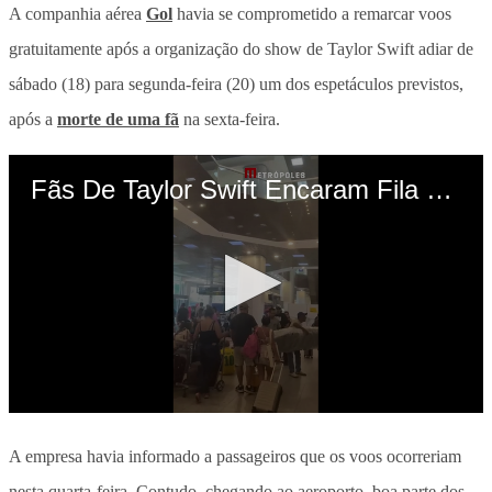
A companhia aérea
Gol
havia se comprometido a remarcar voos
gratuitamente após a organização do show de Taylor Swift adiar de
sábado (18) para segunda-feira (20) um dos espetáculos previstos,
após a
morte de uma fã
na sexta-feira.
A empresa havia informado a passageiros que os voos ocorreriam
nesta quarta-feira. Contudo, chegando ao aeroporto, boa parte dos