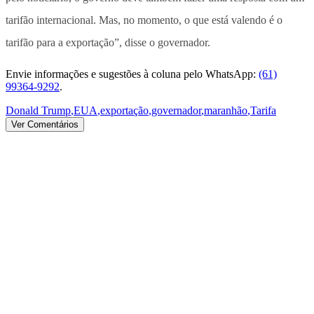
tarifão internacional. Mas, no momento, o que está valendo é o
tarifão para a exportação”, disse o governador.
Envie informações e sugestões à coluna pelo WhatsApp:
(61)
99364-9292
.
Donald Trump
,
EUA
,
exportação
,
governador
,
maranhão
,
Tarifa
Ver Comentários