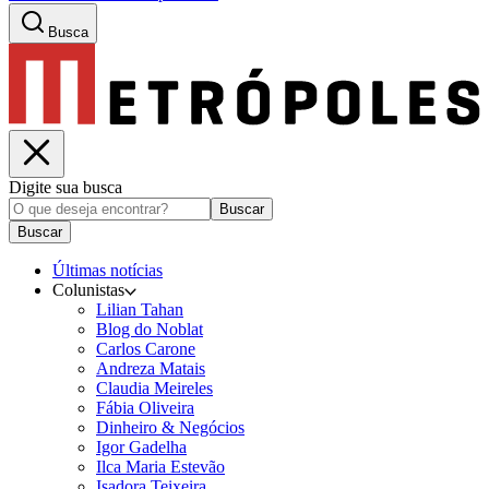
Busca
Digite sua busca
Buscar
Buscar
Últimas notícias
Colunistas
Lilian Tahan
Blog do Noblat
Carlos Carone
Andreza Matais
Claudia Meireles
Fábia Oliveira
Dinheiro & Negócios
Igor Gadelha
Ilca Maria Estevão
Isadora Teixeira