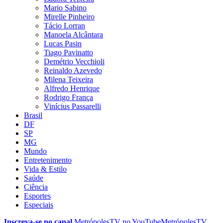
Mario Sabino
Mirelle Pinheiro
Tácio Lorran
Manoela Alcântara
Lucas Pasin
Tiago Pavinatto
Demétrio Vecchioli
Reinaldo Azevedo
Milena Teixeira
Alfredo Henrique
Rodrigo França
Vinícius Passarelli
Brasil
DF
SP
MG
Mundo
Entretenimento
Vida & Estilo
Saúde
Ciência
Esportes
Especiais
Inscreva-se no canal
MetrópolesTV no
YouTube
MetrópolesTV