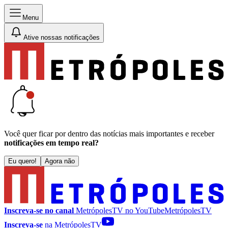
Menu
Ative nossas notificações
Você quer ficar por dentro das notícias mais importantes e receber
notificações em tempo real?
Eu quero!
Agora não
Inscreva-se no canal
MetrópolesTV no
YouTube
MetrópolesTV
Inscreva-se
na MetrópolesTV