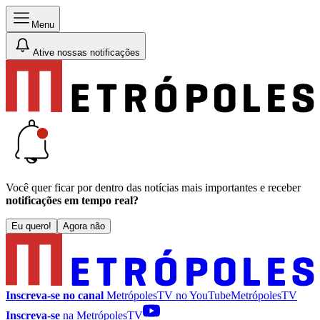
Menu
Ative nossas notificações
Você quer ficar por dentro das notícias mais importantes e receber
notificações em tempo real?
Eu quero!
Agora não
Inscreva-se no canal
MetrópolesTV no
YouTube
MetrópolesTV
Inscreva-se
na MetrópolesTV