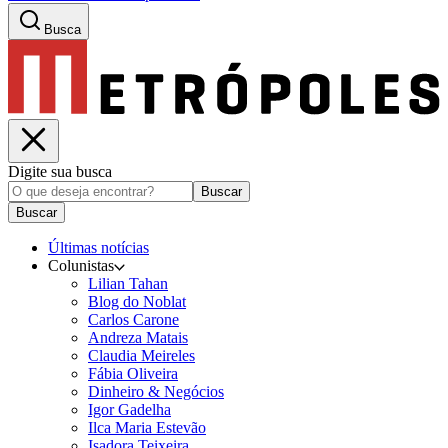
Busca
Digite sua busca
Buscar
Buscar
Últimas notícias
Colunistas
Lilian Tahan
Blog do Noblat
Carlos Carone
Andreza Matais
Claudia Meireles
Fábia Oliveira
Dinheiro & Negócios
Igor Gadelha
Ilca Maria Estevão
Isadora Teixeira