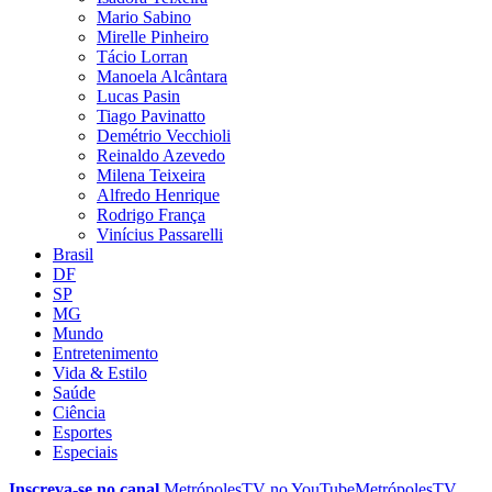
Mario Sabino
Mirelle Pinheiro
Tácio Lorran
Manoela Alcântara
Lucas Pasin
Tiago Pavinatto
Demétrio Vecchioli
Reinaldo Azevedo
Milena Teixeira
Alfredo Henrique
Rodrigo França
Vinícius Passarelli
Brasil
DF
SP
MG
Mundo
Entretenimento
Vida & Estilo
Saúde
Ciência
Esportes
Especiais
Inscreva-se no canal
MetrópolesTV no
YouTube
MetrópolesTV