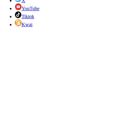
X
YouTube
Tiktok
Kwai