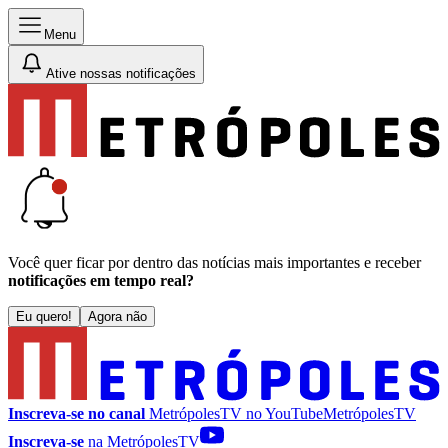
Menu
Ative nossas notificações
Você quer ficar por dentro das notícias mais importantes e receber
notificações em tempo real?
Eu quero!
Agora não
Inscreva-se no canal
MetrópolesTV no
YouTube
MetrópolesTV
Inscreva-se
na MetrópolesTV