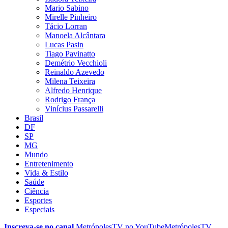
Mario Sabino
Mirelle Pinheiro
Tácio Lorran
Manoela Alcântara
Lucas Pasin
Tiago Pavinatto
Demétrio Vecchioli
Reinaldo Azevedo
Milena Teixeira
Alfredo Henrique
Rodrigo França
Vinícius Passarelli
Brasil
DF
SP
MG
Mundo
Entretenimento
Vida & Estilo
Saúde
Ciência
Esportes
Especiais
Inscreva-se no canal
MetrópolesTV no
YouTube
MetrópolesTV