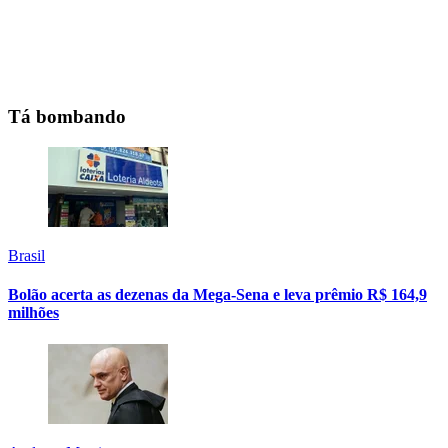
Tá bombando
Brasil
Bolão acerta as dezenas da Mega-Sena e leva prêmio R$ 164,9
milhões