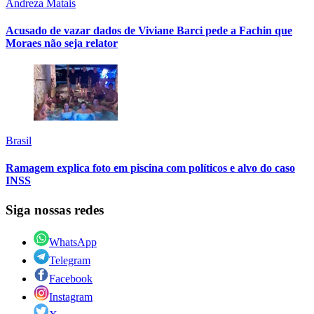
Andreza Matais
Acusado de vazar dados de Viviane Barci pede a Fachin que
Moraes não seja relator
Brasil
Ramagem explica foto em piscina com políticos e alvo do caso
INSS
Siga nossas redes
WhatsApp
Telegram
Facebook
Instagram