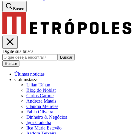
Busca
Digite sua busca
Buscar
Buscar
Últimas notícias
Colunistas
Lilian Tahan
Blog do Noblat
Carlos Carone
Andreza Matais
Claudia Meireles
Fábia Oliveira
Dinheiro & Negócios
Igor Gadelha
Ilca Maria Estevão
Isadora Teixeira