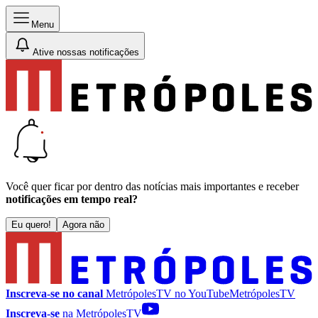
Menu
Ative nossas notificações
Você quer ficar por dentro das notícias mais importantes e receber
notificações em tempo real?
Eu quero!
Agora não
Inscreva-se no canal
MetrópolesTV no
YouTube
MetrópolesTV
Inscreva-se
na MetrópolesTV