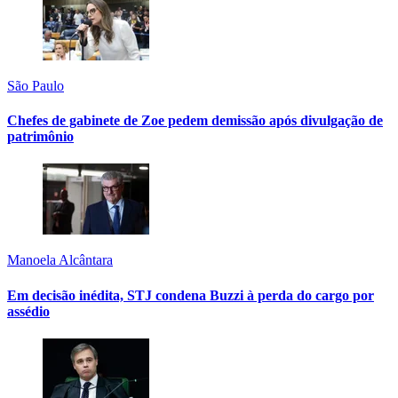
São Paulo
Chefes de gabinete de Zoe pedem demissão após divulgação de
patrimônio
Manoela Alcântara
Em decisão inédita, STJ condena Buzzi à perda do cargo por
assédio