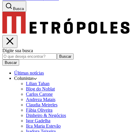
Busca
Digite sua busca
Buscar
Buscar
Últimas notícias
Colunistas
Lilian Tahan
Blog do Noblat
Carlos Carone
Andreza Matais
Claudia Meireles
Fábia Oliveira
Dinheiro & Negócios
Igor Gadelha
Ilca Maria Estevão
Isadora Teixeira