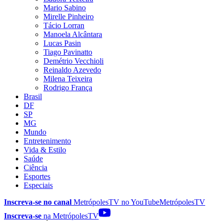
Mario Sabino
Mirelle Pinheiro
Tácio Lorran
Manoela Alcântara
Lucas Pasin
Tiago Pavinatto
Demétrio Vecchioli
Reinaldo Azevedo
Milena Teixeira
Rodrigo França
Brasil
DF
SP
MG
Mundo
Entretenimento
Vida & Estilo
Saúde
Ciência
Esportes
Especiais
Inscreva-se no canal
MetrópolesTV no
YouTube
MetrópolesTV
Inscreva-se
na MetrópolesTV