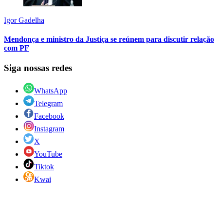
Igor Gadelha
Mendonça e ministro da Justiça se reúnem para discutir relação
com PF
Siga nossas redes
WhatsApp
Telegram
Facebook
Instagram
X
YouTube
Tiktok
Kwai