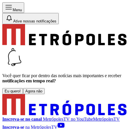
Menu
Ative nossas notificações
Você quer ficar por dentro das notícias mais importantes e receber
notificações em tempo real?
Eu quero!
Agora não
Inscreva-se no canal
MetrópolesTV no
YouTube
MetrópolesTV
Inscreva-se
na MetrópolesTV