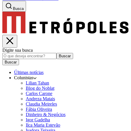
Busca
Digite sua busca
Buscar
Buscar
Últimas notícias
Colunistas
Lilian Tahan
Blog do Noblat
Carlos Carone
Andreza Matais
Claudia Meireles
Fábia Oliveira
Dinheiro & Negócios
Igor Gadelha
Ilca Maria Estevão
Isadora Teixeira