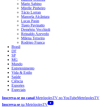
Mario Sabino
Mirelle Pinheiro
Tácio Lorran
Manoela Alcântara
Lucas Pasin
Tiago Pavinatto
Demétrio Vecchioli
Reinaldo Azevedo
Milena Teixeira
Rodrigo França
Brasil
DF
SP
MG
Mundo
Entretenimento
Vida & Estilo
Saúde
Ciência
Esportes
Especiais
Inscreva-se no canal
MetrópolesTV no
YouTube
MetrópolesTV
Inscreva-se
na MetrópolesTV