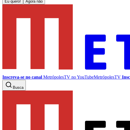
Eu quero!
Agora não
Inscreva-se no canal
MetrópolesTV no
YouTube
MetrópolesTV
Insc
Busca