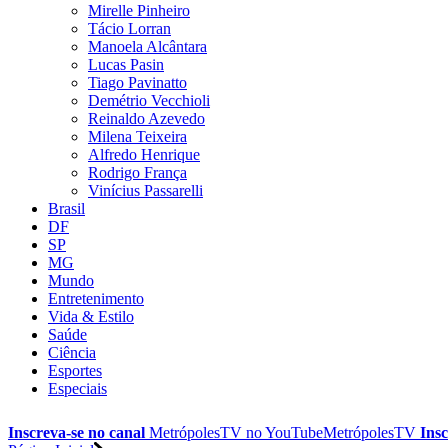
Mirelle Pinheiro
Tácio Lorran
Manoela Alcântara
Lucas Pasin
Tiago Pavinatto
Demétrio Vecchioli
Reinaldo Azevedo
Milena Teixeira
Alfredo Henrique
Rodrigo França
Vinícius Passarelli
Brasil
DF
SP
MG
Mundo
Entretenimento
Vida & Estilo
Saúde
Ciência
Esportes
Especiais
Inscreva-se no canal
MetrópolesTV no
YouTube
MetrópolesTV
Insc