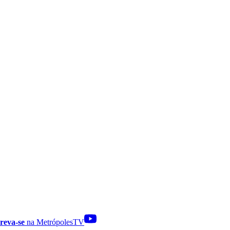
reva-se
na MetrópolesTV