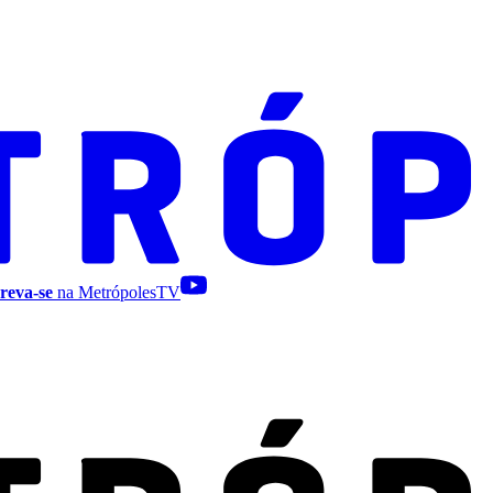
reva-se
na MetrópolesTV