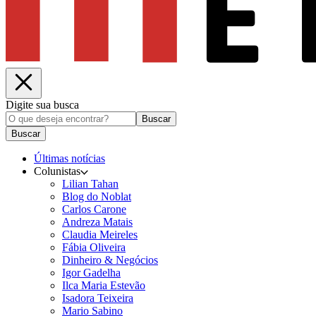
Digite sua busca
Buscar
Buscar
Últimas notícias
Colunistas
Lilian Tahan
Blog do Noblat
Carlos Carone
Andreza Matais
Claudia Meireles
Fábia Oliveira
Dinheiro & Negócios
Igor Gadelha
Ilca Maria Estevão
Isadora Teixeira
Mario Sabino