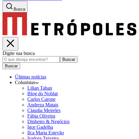
Busca
Digite sua busca
Buscar
Buscar
Últimas notícias
Colunistas
Lilian Tahan
Blog do Noblat
Carlos Carone
Andreza Matais
Claudia Meireles
Fábia Oliveira
Dinheiro & Negócios
Igor Gadelha
Ilca Maria Estevão
Isadora Teixeira