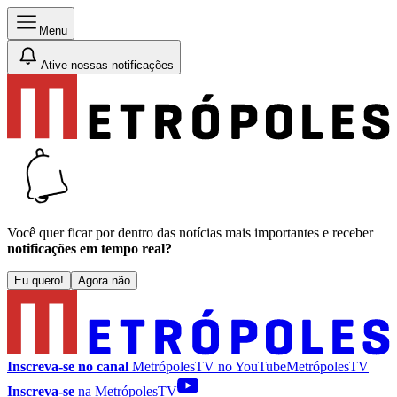
Menu
Ative nossas notificações
Você quer ficar por dentro das notícias mais importantes e receber
notificações em tempo real?
Eu quero!
Agora não
Inscreva-se no canal
MetrópolesTV no
YouTube
MetrópolesTV
Inscreva-se
na MetrópolesTV