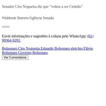
Senador Ciro Nogueira diz que "voltou a ser Centrão"
Waldemir Barreto/Agência Senado
Envie informações e sugestões à coluna pelo WhatsApp:
(61)
99364-9292
.
Bolsonaro
,
Ciro Nogueira
,
Eduardo Bolsonaro
,
eleições
,
Flávio
Bolsonaro
,
Governo Bolsonaro
Ver Comentários