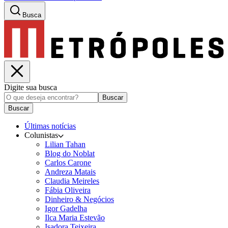
Busca
Digite sua busca
Buscar
Buscar
Últimas notícias
Colunistas
Lilian Tahan
Blog do Noblat
Carlos Carone
Andreza Matais
Claudia Meireles
Fábia Oliveira
Dinheiro & Negócios
Igor Gadelha
Ilca Maria Estevão
Isadora Teixeira