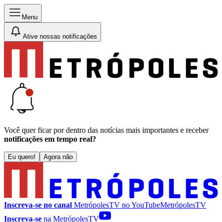
Menu
Ative nossas notificações
Você quer ficar por dentro das notícias mais importantes e receber
notificações em tempo real?
Eu quero!
Agora não
Inscreva-se no canal
MetrópolesTV no
YouTube
MetrópolesTV
Inscreva-se
na MetrópolesTV