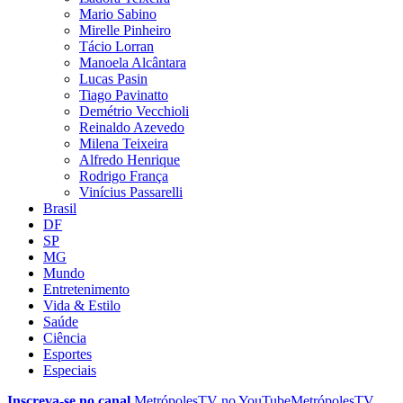
Mario Sabino
Mirelle Pinheiro
Tácio Lorran
Manoela Alcântara
Lucas Pasin
Tiago Pavinatto
Demétrio Vecchioli
Reinaldo Azevedo
Milena Teixeira
Alfredo Henrique
Rodrigo França
Vinícius Passarelli
Brasil
DF
SP
MG
Mundo
Entretenimento
Vida & Estilo
Saúde
Ciência
Esportes
Especiais
Inscreva-se no canal
MetrópolesTV no
YouTube
MetrópolesTV